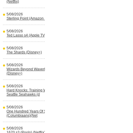
(Netflix)
5/08/2026
Sterling Point (Amazon Prime Video)
5/08/2026
Ted Lasso s4 (Apple TV)
5/08/2026
The Shards (Disney+)
5/08/2026
Wizards Beyond Waverly Place s3
(Disney+)
5/08/2026
Hard Knocks: Training With The
Seattle Seahawks (d
5/08/2026
One Hundred Years Of Solitude s2
(Columbiaans)(Net
5/08/2026
1670 s3 (Pools) (Netflix)