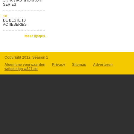
SF/FANTASY/HORROR
SERIES
10.
DE BESTE 10
ACTIESERIES
Meer lijstjes
Copyright 2012, Season 1
Algemene voorwaarden
Privacy
Sitemap
Adverteren
webdesign w247.be