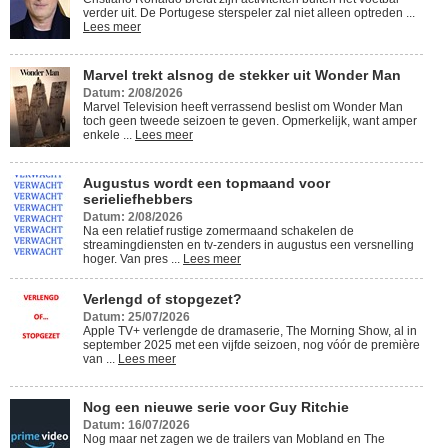
verder uit. De Portugese sterspeler zal niet alleen optreden ...
Lees meer
Marvel trekt alsnog de stekker uit Wonder Man
Datum: 2/08/2026
Marvel Television heeft verrassend beslist om Wonder Man
toch geen tweede seizoen te geven. Opmerkelijk, want amper
enkele ...
Lees meer
Augustus wordt een topmaand voor
serieliefhebbers
Datum: 2/08/2026
Na een relatief rustige zomermaand schakelen de
streamingdiensten en tv-zenders in augustus een versnelling
hoger. Van pres ...
Lees meer
Verlengd of stopgezet?
Datum: 25/07/2026
Apple TV+ verlengde de dramaserie, The Morning Show, al in
september 2025 met een vijfde seizoen, nog vóór de première
van ...
Lees meer
Nog een nieuwe serie voor Guy Ritchie
Datum: 16/07/2026
Nog maar net zagen we de trailers van Mobland en The