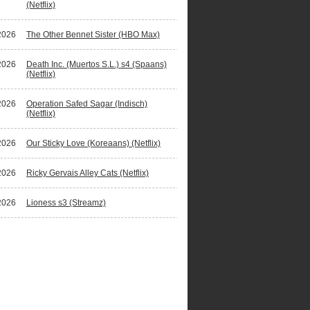
(Netflix)
2026
The Other Bennet Sister (HBO Max)
2026
Death Inc. (Muertos S.L.) s4 (Spaans)
(Netflix)
2026
Operation Safed Sagar (Indisch)
(Netflix)
2026
Our Sticky Love (Koreaans) (Netflix)
2026
Ricky Gervais Alley Cats (Netflix)
2026
Lioness s3 (Streamz)