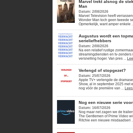
Marvel trekt alsnog de ste
Man
Datum: 2/08/2026
Marvel Television heeft verrassen
Wonder Man toch geen tweede se
Opmerkelijk, want amper enkele .
Augustus wordt een topm
serieliefhebbers
Datum: 2/08/2026
Na een relatief rustige zomerma
streamingdiensten en tv-zenders 
versnelling hoger. Van pres ...
Lee
Verlengd of stopgezet?
Datum: 25/07/2026
Apple TV+ verlengde de dramase
Show, al in september 2025 met e
nog vóór de première van ...
Lees
Nog een nieuwe serie voor
Datum: 16/07/2026
Nog maar net zagen we de traile
The Gentlemen of Prime Video wi
Ritchie een nieuwe misdaadseri .