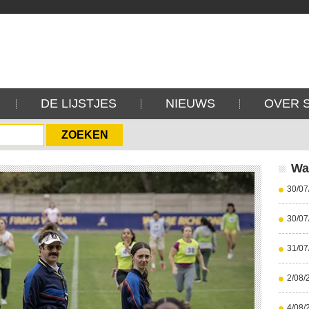
DE LIJSTJES
NIEUWS
OVER 
Wa
30/07
30/07
31/07
2/08/
4/08/