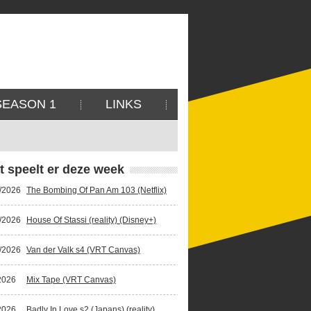
SEASON 1
LINKS
t speelt er deze week
/2026
The Bombing Of Pan Am 103 (Netflix)
/2026
House Of Stassi (reality) (Disney+)
/2026
Van der Valk s4 (VRT Canvas)
2026
Mix Tape (VRT Canvas)
2026
Badly In Love s2 (Japans) (reality)