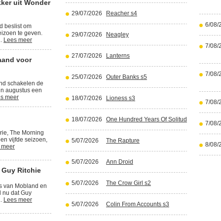
kker uit Wonder
29/07/2026
Reacher s4
6/08/
d beslist om
izoen te geven.
29/07/2026
Neagley
..
Lees meer
7/08/
27/07/2026
Lanterns
aand voor
7/08/
25/07/2026
Outer Banks s5
and schakelen de
in augustus een
s meer
18/07/2026
Lioness s3
7/08/
18/07/2026
One Hundred Years Of Solitude part 2
7/08/
rie, The Morning
en vijfde seizoen,
5/07/2026
The Rapture
8/08/
 meer
5/07/2026
Ann Droid
 Guy Ritchie
5/07/2026
The Crow Girl s2
rs van Mobland en
l nu dat Guy
..
Lees meer
5/07/2026
Colin From Accounts s3