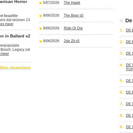
erican Horror
5/07/2026
The Hawk
9/06/2026
The Bear s5
et twaalfde
De 
kers dat seizoen 13
es meer
9/06/2026
Ride Or Die
1.
DE 
n in Ballard s2
9/06/2026
2de Zit s5
2.
DE 
perpopulaire
 Bosch: Legacy zal
3.
DE 
 meer
4.
DE 
Meer nieuwsitems
'FU
5.
DE 
6.
DE 
7.
DE 
8.
DE 
9.
DE 