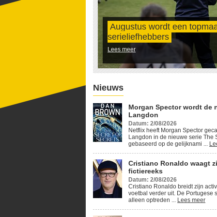
Augustus wordt een topma
serieliefhebbers
Lees meer
Nieuws
Morgan Spector wordt de 
Langdon
Datum: 2/08/2026
Netflix heeft Morgan Spector geca
Langdon in de nieuwe serie The S
gebaseerd op de gelijknami ...
Le
Cristiano Ronaldo waagt z
fictiereeks
Datum: 2/08/2026
Cristiano Ronaldo breidt zijn activ
voetbal verder uit. De Portugese s
alleen optreden ...
Lees meer