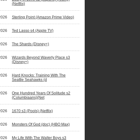
(Netflix)
2026
Sterling Point (Amazon Prime Video)
ano Ronaldo waagt zich aan fictiereeks
2026
Ted Lasso s4 (Apple TV)
2026
The Shards (Disney+)
2026
Wizards Beyond Waverly Place s3
(Disney+)
2026
Hard Knocks: Training With The
Seattle Seahawks (d
2026
One Hundred Years Of Solitude s2
(Columbiaans)(Net
2026
1670 s3 (Pools) (Netflix)
2026
Monsters Of God (doc) (HBO Max)
2026
My Life With The Walter Boys s3