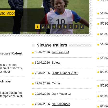
and voor
5/08/
Cristi
5/08/
Lees meer
1
2
3
4
5
6
7
8
9
5/08/
Nieuwe trailers
5/08/
30/07/2026
Ted Lasso s4
nieuwe Robert
5/08/
30/07/2026
Below
st als Robert
ecret Of Secrets,
es meer
5/08/
29/07/2026
Blade Runner 2099
ich aan
29/07/2026
Carrie
5/08/
iteiten buiten het
29/07/2026
Dark Matter s2
6/08/
terspeler zal niet
29/07/2026
Neuromancer
6/08/