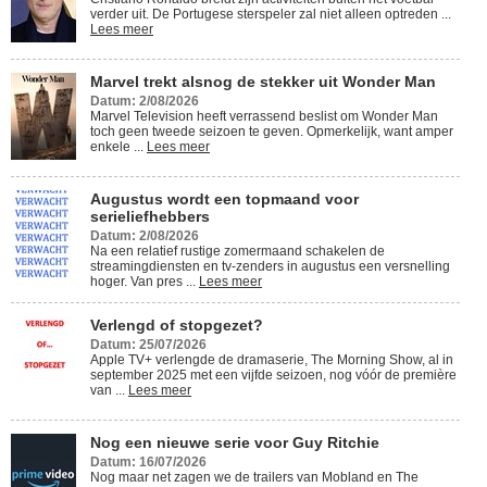
verder uit. De Portugese sterspeler zal niet alleen optreden ...
Lees meer
Marvel trekt alsnog de stekker uit Wonder Man
Datum: 2/08/2026
Marvel Television heeft verrassend beslist om Wonder Man
toch geen tweede seizoen te geven. Opmerkelijk, want amper
enkele ...
Lees meer
Augustus wordt een topmaand voor
serieliefhebbers
Datum: 2/08/2026
Na een relatief rustige zomermaand schakelen de
streamingdiensten en tv-zenders in augustus een versnelling
hoger. Van pres ...
Lees meer
Verlengd of stopgezet?
Datum: 25/07/2026
Apple TV+ verlengde de dramaserie, The Morning Show, al in
september 2025 met een vijfde seizoen, nog vóór de première
van ...
Lees meer
Nog een nieuwe serie voor Guy Ritchie
Datum: 16/07/2026
Nog maar net zagen we de trailers van Mobland en The