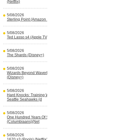
(Netflix)
5/08/2026
Sterling Point (Amazon Prime Video)
5/08/2026
Ted Lasso s4 (Apple TV)
5/08/2026
The Shards (Disney+)
5/08/2026
Wizards Beyond Waverly Place s3
(Disney+)
5/08/2026
Hard Knocks: Training With The
Seattle Seahawks (d
5/08/2026
One Hundred Years Of Solitude s2
(Columbiaans)(Net
5/08/2026
1670 s3 (Pools) (Netflix)