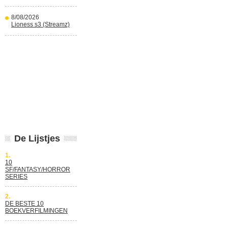
8/08/2026
Lioness s3 (Streamz)
De Lijstjes
1.
10
SF/FANTASY/HORROR
SERIES
2.
DE BESTE 10
BOEKVERFILMINGEN