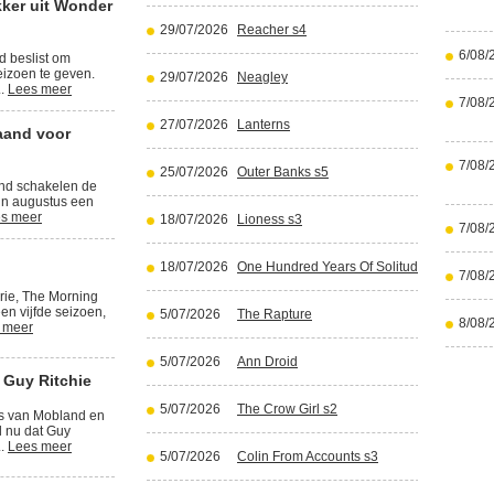
kker uit Wonder
29/07/2026
Reacher s4
6/08/
d beslist om
izoen te geven.
29/07/2026
Neagley
..
Lees meer
7/08/
27/07/2026
Lanterns
aand voor
7/08/
25/07/2026
Outer Banks s5
and schakelen de
in augustus een
s meer
18/07/2026
Lioness s3
7/08/
18/07/2026
One Hundred Years Of Solitude part 2
7/08/
rie, The Morning
en vijfde seizoen,
5/07/2026
The Rapture
8/08/
 meer
5/07/2026
Ann Droid
 Guy Ritchie
5/07/2026
The Crow Girl s2
rs van Mobland en
l nu dat Guy
..
Lees meer
5/07/2026
Colin From Accounts s3