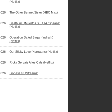
(Netflix)
2026
The Other Bennet Sister (HBO Max)
2026
Death Inc. (Muertos S.L.) s4 (Spaans)
(Netflix)
2026
Operation Safed Sagar (Indisch)
(Netflix)
2026
Our Sticky Love (Koreaans) (Netflix)
2026
Ricky Gervais Alley Cats (Netflix)
2026
Lioness s3 (Streamz)