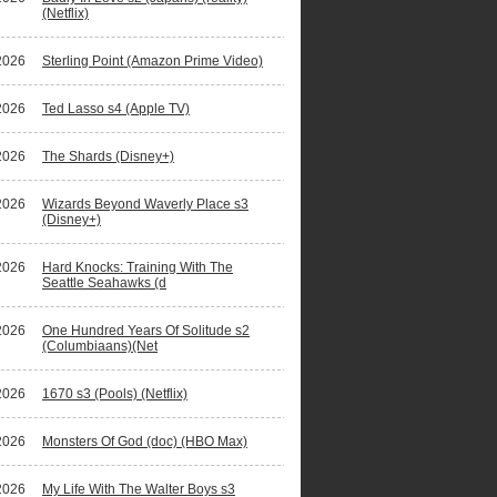
(Netflix)
2026
Sterling Point (Amazon Prime Video)
tiereeks
Marvel trekt a
2026
Ted Lasso s4 (Apple TV)
Lees meer
2026
The Shards (Disney+)
2026
Wizards Beyond Waverly Place s3
(Disney+)
2026
Hard Knocks: Training With The
Seattle Seahawks (d
2026
One Hundred Years Of Solitude s2
(Columbiaans)(Net
2026
1670 s3 (Pools) (Netflix)
2026
Monsters Of God (doc) (HBO Max)
2026
My Life With The Walter Boys s3