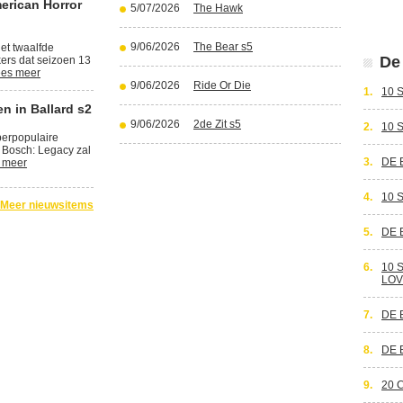
erican Horror
5/07/2026
The Hawk
9/06/2026
The Bear s5
et twaalfde
De 
kers dat seizoen 13
es meer
9/06/2026
Ride Or Die
1.
10 
n in Ballard s2
9/06/2026
2de Zit s5
2.
10 
perpopulaire
 Bosch: Legacy zal
3.
DE 
 meer
4.
10 
Meer nieuwsitems
5.
DE 
6.
10 
LOV
7.
DE 
8.
DE 
9.
20 