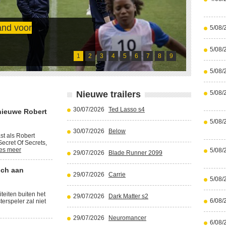
5/08/
Cristiano Ronaldo waagt zich aan fic
5/08/
Lees meer
1
2
3
4
5
6
7
8
9
5/08/
Nieuwe trailers
5/08/
30/07/2026
Ted Lasso s4
nieuwe Robert
5/08/
30/07/2026
Below
st als Robert
ecret Of Secrets,
es meer
5/08/
29/07/2026
Blade Runner 2099
ich aan
29/07/2026
Carrie
5/08/
iteiten buiten het
29/07/2026
Dark Matter s2
6/08/
terspeler zal niet
29/07/2026
Neuromancer
6/08/