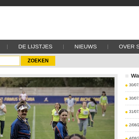
DE LIJSTJES
NIEUWS
OVER 
Wa
30/07
30/07
31/07
2/08/
4/08/