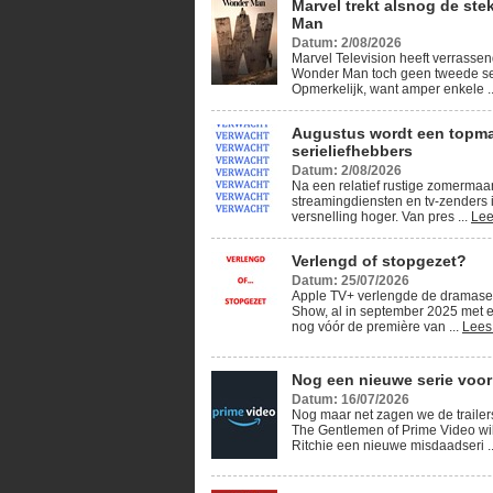
Marvel trekt alsnog de ste
Man
Datum: 2/08/2026
Marvel Television heeft verrassen
Wonder Man toch geen tweede se
Opmerkelijk, want amper enkele .
Augustus wordt een topm
serieliefhebbers
Datum: 2/08/2026
Na een relatief rustige zomerma
streamingdiensten en tv-zenders 
versnelling hoger. Van pres ...
Lee
Verlengd of stopgezet?
Datum: 25/07/2026
Apple TV+ verlengde de dramase
Show, al in september 2025 met e
nog vóór de première van ...
Lees
Nog een nieuwe serie voor
Datum: 16/07/2026
Nog maar net zagen we de traile
The Gentlemen of Prime Video wi
Ritchie een nieuwe misdaadseri .