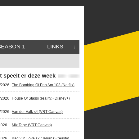
SEASON 1
LINKS
t speelt er deze week
/2026
The Bombing Of Pan Am 103 (Netflix)
/2026
House Of Stassi (reality) (Disney+)
/2026
Van der Valk s4 (VRT Canvas)
2026
Mix Tape (VRT Canvas)
2026
Badly In Love s2 (Japans) (reality)