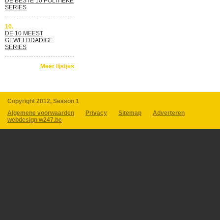
DE BESTE 10 POLITIEKE
SERIES
10.
DE 10 MEEST
GEWELDDADIGE
SERIES
Meer lijstjes
Copyright 2012, Season 1
Algemene voorwaarden
Privacy
Sitemap
Adverteren
webdesign w247.be