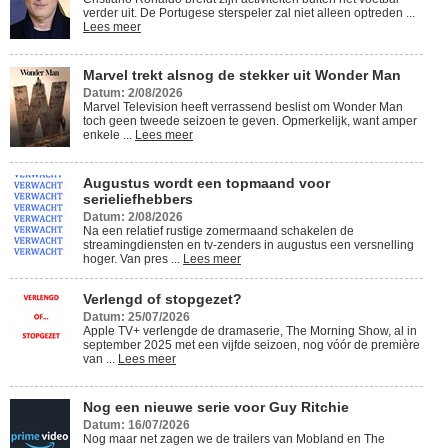
verder uit. De Portugese sterspeler zal niet alleen optreden ...
Lees meer
Marvel trekt alsnog de stekker uit Wonder Man
Datum: 2/08/2026
Marvel Television heeft verrassend beslist om Wonder Man
toch geen tweede seizoen te geven. Opmerkelijk, want amper
enkele ...
Lees meer
Augustus wordt een topmaand voor
serieliefhebbers
Datum: 2/08/2026
Na een relatief rustige zomermaand schakelen de
streamingdiensten en tv-zenders in augustus een versnelling
hoger. Van pres ...
Lees meer
Verlengd of stopgezet?
Datum: 25/07/2026
Apple TV+ verlengde de dramaserie, The Morning Show, al in
september 2025 met een vijfde seizoen, nog vóór de première
van ...
Lees meer
Nog een nieuwe serie voor Guy Ritchie
Datum: 16/07/2026
Nog maar net zagen we de trailers van Mobland en The