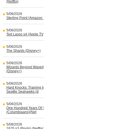
(Netflix)
5/08/2026
Sterling Point (Amazon Prime Video)
5/08/2026
Ted Lasso s4 (Apple TV)
5/08/2026
The Shards (Disney+)
5/08/2026
Wizards Beyond Waverly Place s3
(Disney+)
5/08/2026
Hard Knocks: Training With The
Seattle Seahawks (d
5/08/2026
One Hundred Years Of Solitude s2
(Columbiaans)(Net
5/08/2026
1670 s3 (Pools) (Netflix)