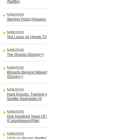
(Netflix)
5/08/2026
Sterling Point (Amazon Prime Video)
5/08/2026
Ted Lasso s4 (Apple TV)
5/08/2026
The Shards (Disney+)
5/08/2026
Wizards Beyond Waverly Place s3
(Disney+)
5/08/2026
Hard Knocks: Training With The
Seattle Seahawks (d
5/08/2026
One Hundred Years Of Solitude s2
(Columbiaans)(Net
5/08/2026
1670 s3 (Pools) (Netflix)