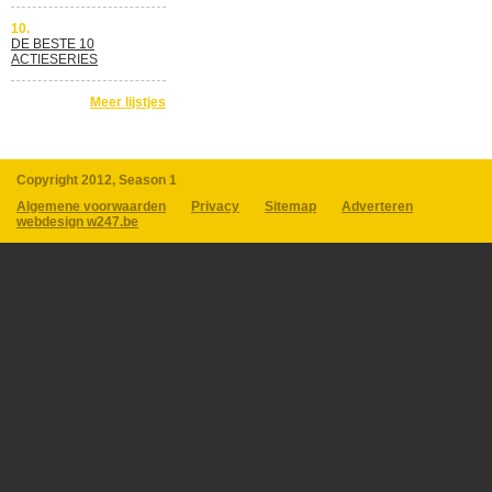
10.
DE BESTE 10
ACTIESERIES
Meer lijstjes
Copyright 2012, Season 1
Algemene voorwaarden
Privacy
Sitemap
Adverteren
webdesign w247.be