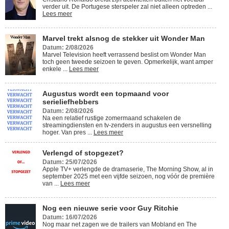
verder uit. De Portugese sterspeler zal niet alleen optreden ...
Lees meer
Marvel trekt alsnog de stekker uit Wonder Man
Datum: 2/08/2026
Marvel Television heeft verrassend beslist om Wonder Man
toch geen tweede seizoen te geven. Opmerkelijk, want amper
enkele ...
Lees meer
Augustus wordt een topmaand voor
serieliefhebbers
Datum: 2/08/2026
Na een relatief rustige zomermaand schakelen de
streamingdiensten en tv-zenders in augustus een versnelling
hoger. Van pres ...
Lees meer
Verlengd of stopgezet?
Datum: 25/07/2026
Apple TV+ verlengde de dramaserie, The Morning Show, al in
september 2025 met een vijfde seizoen, nog vóór de première
van ...
Lees meer
Nog een nieuwe serie voor Guy Ritchie
Datum: 16/07/2026
Nog maar net zagen we de trailers van Mobland en The