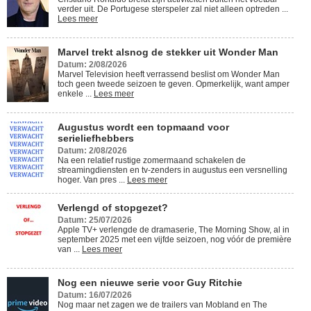
verder uit. De Portugese sterspeler zal niet alleen optreden ...
Lees meer
Marvel trekt alsnog de stekker uit Wonder Man
Datum: 2/08/2026
Marvel Television heeft verrassend beslist om Wonder Man
toch geen tweede seizoen te geven. Opmerkelijk, want amper
enkele ...
Lees meer
Augustus wordt een topmaand voor
serieliefhebbers
Datum: 2/08/2026
Na een relatief rustige zomermaand schakelen de
streamingdiensten en tv-zenders in augustus een versnelling
hoger. Van pres ...
Lees meer
Verlengd of stopgezet?
Datum: 25/07/2026
Apple TV+ verlengde de dramaserie, The Morning Show, al in
september 2025 met een vijfde seizoen, nog vóór de première
van ...
Lees meer
Nog een nieuwe serie voor Guy Ritchie
Datum: 16/07/2026
Nog maar net zagen we de trailers van Mobland en The