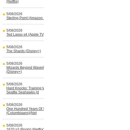
(Netflix)
5/08/2026
Sterling Point (Amazon Prime Video)
5/08/2026
Ted Lasso s4 (Apple TV)
5/08/2026
The Shards (Disney+)
5/08/2026
Wizards Beyond Waverly Place s3
(Disney+)
5/08/2026
Hard Knocks: Training With The
Seattle Seahawks (d
5/08/2026
One Hundred Years Of Solitude s2
(Columbiaans)(Net
5/08/2026
1670 s3 (Pools) (Netflix)