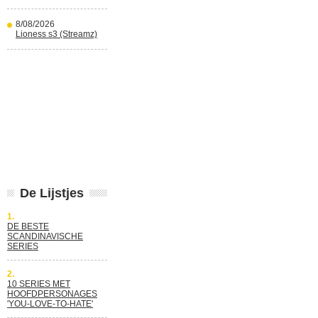
8/08/2026
Lioness s3 (Streamz)
De Lijstjes
1.
DE BESTE
SCANDINAVISCHE
SERIES
2.
10 SERIES MET
HOOFDPERSONAGES
'YOU-LOVE-TO-HATE'