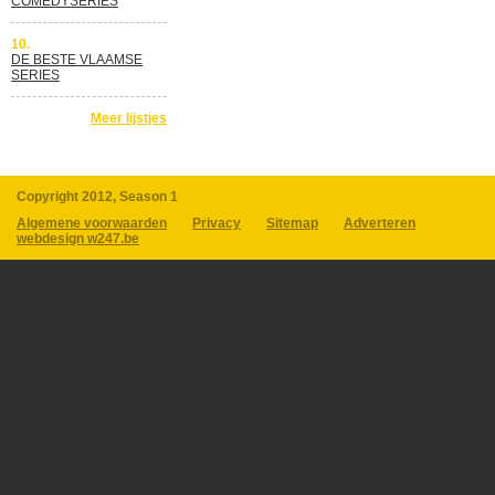
COMEDYSERIES
10.
DE BESTE VLAAMSE
SERIES
Meer lijstjes
Copyright 2012, Season 1
Algemene voorwaarden
Privacy
Sitemap
Adverteren
webdesign w247.be