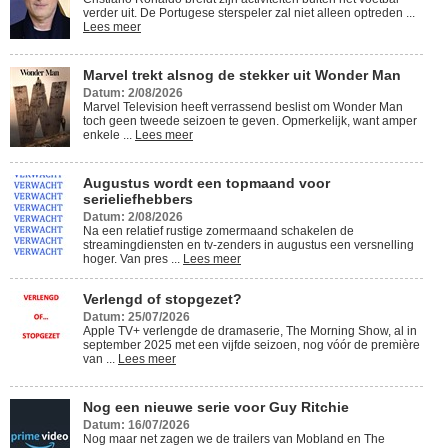
verder uit. De Portugese sterspeler zal niet alleen optreden ...
Lees meer
Marvel trekt alsnog de stekker uit Wonder Man
Datum: 2/08/2026
Marvel Television heeft verrassend beslist om Wonder Man
toch geen tweede seizoen te geven. Opmerkelijk, want amper
enkele ...
Lees meer
Augustus wordt een topmaand voor
serieliefhebbers
Datum: 2/08/2026
Na een relatief rustige zomermaand schakelen de
streamingdiensten en tv-zenders in augustus een versnelling
hoger. Van pres ...
Lees meer
Verlengd of stopgezet?
Datum: 25/07/2026
Apple TV+ verlengde de dramaserie, The Morning Show, al in
september 2025 met een vijfde seizoen, nog vóór de première
van ...
Lees meer
Nog een nieuwe serie voor Guy Ritchie
Datum: 16/07/2026
Nog maar net zagen we de trailers van Mobland en The