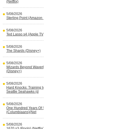
(Netflix)
5/08/2026
Sterling Point (Amazon Prime Video)
5/08/2026
Ted Lasso s4 (Apple TV)
5/08/2026
The Shards (Disney+)
5/08/2026
Wizards Beyond Waverly Place s3
(Disney+)
5/08/2026
Hard Knocks: Training With The
Seattle Seahawks (d
5/08/2026
One Hundred Years Of Solitude s2
(Columbiaans)(Net
5/08/2026
1670 s3 (Pools) (Netflix)