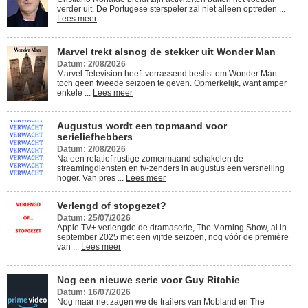
verder uit. De Portugese sterspeler zal niet alleen optreden ...
Lees meer
Marvel trekt alsnog de stekker uit Wonder Man
Datum: 2/08/2026
Marvel Television heeft verrassend beslist om Wonder Man
toch geen tweede seizoen te geven. Opmerkelijk, want amper
enkele ...
Lees meer
Augustus wordt een topmaand voor
serieliefhebbers
Datum: 2/08/2026
Na een relatief rustige zomermaand schakelen de
streamingdiensten en tv-zenders in augustus een versnelling
hoger. Van pres ...
Lees meer
Verlengd of stopgezet?
Datum: 25/07/2026
Apple TV+ verlengde de dramaserie, The Morning Show, al in
september 2025 met een vijfde seizoen, nog vóór de première
van ...
Lees meer
Nog een nieuwe serie voor Guy Ritchie
Datum: 16/07/2026
Nog maar net zagen we de trailers van Mobland en The