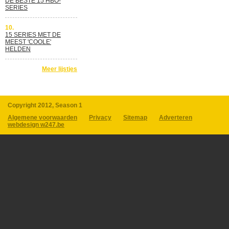
DE BESTE 15 HBO-
SERIES
10.
15 SERIES MET DE
MEEST 'COOLE'
HELDEN
Meer lijstjes
Copyright 2012, Season 1
Algemene voorwaarden
Privacy
Sitemap
Adverteren
webdesign w247.be