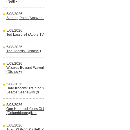
(Netflix)
5/08/2026
Sterling Point (Amazon Prime Video)
5/08/2026
Ted Lasso s4 (Apple TV)
5/08/2026
The Shards (Disney+)
5/08/2026
Wizards Beyond Waverly Place s3
(Disney+)
5/08/2026
Hard Knocks: Training With The
Seattle Seahawks (d
5/08/2026
One Hundred Years Of Solitude s2
(Columbiaans)(Net
5/08/2026
1670 s3 (Pools) (Netflix)