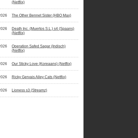
(Netflix)
2026
The Other Bennet Sister (HBO Max)
2026
Death Inc. (Muertos S.L.) s4 (Spaans)
(Netflix)
2026
Operation Safed Sagar (Indisch)
(Netflix)
2026
Our Sticky Love (Koreaans) (Netflix)
2026
Ricky Gervais Alley Cats (Netflix)
2026
Lioness s3 (Streamz)