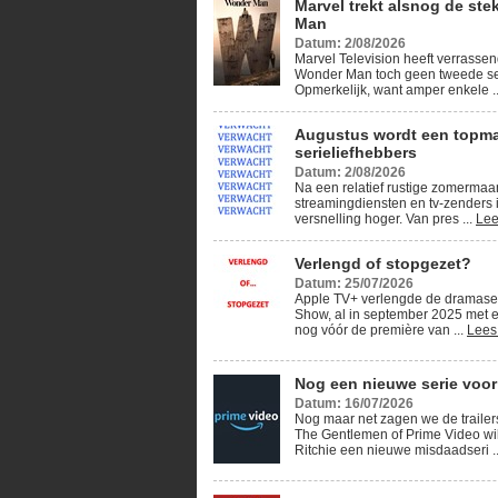
Marvel trekt alsnog de ste
Man
Datum: 2/08/2026
Marvel Television heeft verrassen
Wonder Man toch geen tweede se
Opmerkelijk, want amper enkele .
Augustus wordt een topm
serieliefhebbers
Datum: 2/08/2026
Na een relatief rustige zomerma
streamingdiensten en tv-zenders 
versnelling hoger. Van pres ...
Lee
Verlengd of stopgezet?
Datum: 25/07/2026
Apple TV+ verlengde de dramase
Show, al in september 2025 met e
nog vóór de première van ...
Lees
Nog een nieuwe serie voor
Datum: 16/07/2026
Nog maar net zagen we de traile
The Gentlemen of Prime Video wi
Ritchie een nieuwe misdaadseri .