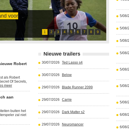
and voor
5/08/
Cristi
5/08/
Lees meer
1
2
3
4
5
6
7
8
9
5/08/
Nieuwe trailers
5/08/
30/07/2026
Ted Lasso s4
nieuwe Robert
5/08/
30/07/2026
Below
st als Robert
ecret Of Secrets,
es meer
5/08/
29/07/2026
Blade Runner 2099
ich aan
29/07/2026
Carrie
5/08/
iteiten buiten het
29/07/2026
Dark Matter s2
6/08/
terspeler zal niet
29/07/2026
Neuromancer
6/08/