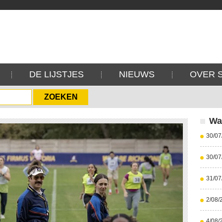
DE LIJSTJES
NIEUWS
OVER 
Wa
30/07
30/07
31/07
2/08/
4/08/