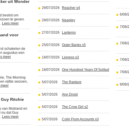
kker uit Wonder
29/07/2026
Reacher s4
6/08/
d beslist om
izoen te geven.
29/07/2026
Neagley
..
Lees meer
7/08/
27/07/2026
Lanterns
aand voor
7/08/
25/07/2026
Outer Banks s5
and schakelen de
in augustus een
s meer
18/07/2026
Lioness s3
7/08/
18/07/2026
One Hundred Years Of Solitude part 2
7/08/
rie, The Morning
en vijfde seizoen,
5/07/2026
The Rapture
8/08/
 meer
5/07/2026
Ann Droid
 Guy Ritchie
5/07/2026
The Crow Girl s2
rs van Mobland en
l nu dat Guy
..
Lees meer
5/07/2026
Colin From Accounts s3