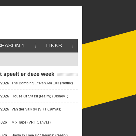
SEASON 1
LINKS
t speelt er deze week
/2026
The Bombing Of Pan Am 103 (Netflix)
/2026
House Of Stassi (reality) (Disney+)
/2026
Van der Valk s4 (VRT Canvas)
2026
Mix Tape (VRT Canvas)
2026
Badly In Love s2 (Japans) (reality)