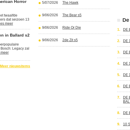
erican Horror
5/07/2026
The Hawk
9/06/2026
The Bear s5
et twaalfde
De 
kers dat seizoen 13
es meer
9/06/2026
Ride Or Die
1.
DE 
n in Ballard s2
9/06/2026
2de Zit s5
2.
DE 
perpopulaire
 Bosch: Legacy zal
3.
DE 
 meer
4.
DE 
Meer nieuwsitems
5.
DE 
6.
DE 
7.
DE 
BAL
8.
DE 
9.
10 