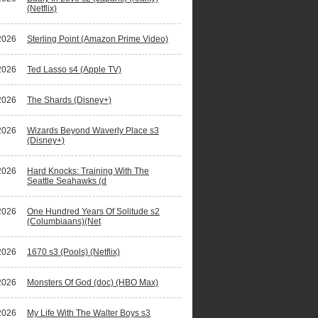
(Netflix)
2026
Sterling Point (Amazon Prime Video)
ano Ronaldo waagt zich aan fictiereeks
2026
Ted Lasso s4 (Apple TV)
2026
The Shards (Disney+)
2026
Wizards Beyond Waverly Place s3
(Disney+)
2026
Hard Knocks: Training With The
Seattle Seahawks (d
2026
One Hundred Years Of Solitude s2
(Columbiaans)(Net
2026
1670 s3 (Pools) (Netflix)
2026
Monsters Of God (doc) (HBO Max)
2026
My Life With The Walter Boys s3