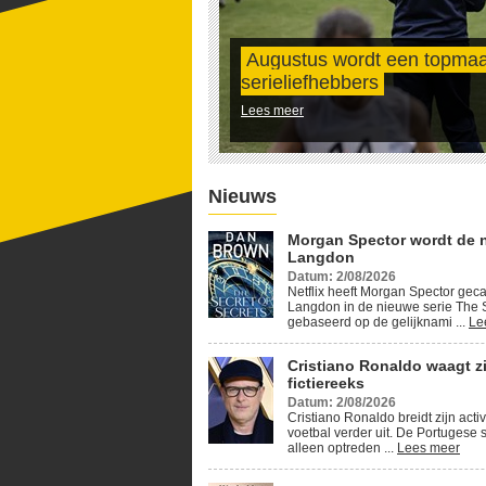
Augustus wordt een topma
serieliefhebbers
Lees meer
Nieuws
Morgan Spector wordt de 
Langdon
Datum: 2/08/2026
Netflix heeft Morgan Spector geca
Langdon in de nieuwe serie The S
gebaseerd op de gelijknami ...
Le
Cristiano Ronaldo waagt z
fictiereeks
Datum: 2/08/2026
Cristiano Ronaldo breidt zijn activ
voetbal verder uit. De Portugese s
alleen optreden ...
Lees meer