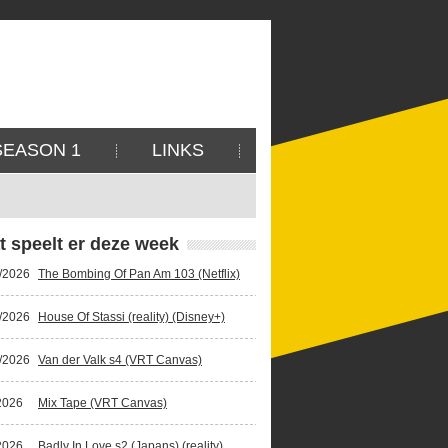
SEASON 1
LINKS
t speelt er deze week
/2026
The Bombing Of Pan Am 103 (Netflix)
/2026
House Of Stassi (reality) (Disney+)
/2026
Van der Valk s4 (VRT Canvas)
2026
Mix Tape (VRT Canvas)
2026
Badly In Love s2 (Japans) (reality)