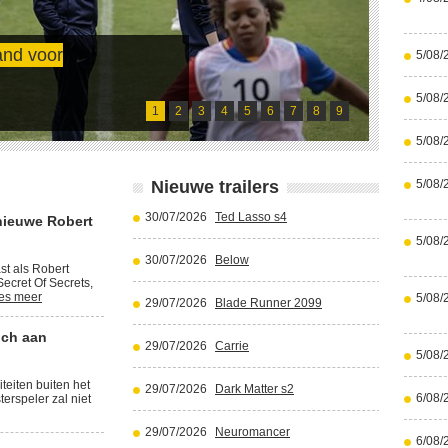
and voor
5/08/
Cristi
5/08/
Lees meer
1
2
3
4
5
6
7
8
9
5/08/
Nieuwe trailers
5/08/
30/07/2026
Ted Lasso s4
nieuwe Robert
5/08/
30/07/2026
Below
st als Robert
ecret Of Secrets,
es meer
5/08/
29/07/2026
Blade Runner 2099
ich aan
29/07/2026
Carrie
5/08/
iteiten buiten het
29/07/2026
Dark Matter s2
6/08/
terspeler zal niet
29/07/2026
Neuromancer
6/08/