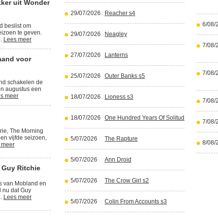
kker uit Wonder
29/07/2026
Reacher s4
6/08/
d beslist om
izoen te geven.
29/07/2026
Neagley
..
Lees meer
7/08/
27/07/2026
Lanterns
aand voor
7/08/
25/07/2026
Outer Banks s5
and schakelen de
in augustus een
s meer
18/07/2026
Lioness s3
7/08/
18/07/2026
One Hundred Years Of Solitude part 2
7/08/
rie, The Morning
en vijfde seizoen,
5/07/2026
The Rapture
8/08/
 meer
5/07/2026
Ann Droid
 Guy Ritchie
5/07/2026
The Crow Girl s2
rs van Mobland en
l nu dat Guy
..
Lees meer
5/07/2026
Colin From Accounts s3