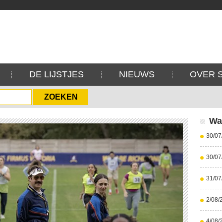
DE LIJSTJES
NIEUWS
OVER 
Wa
30/07
30/07
31/07
2/08/
4/08/