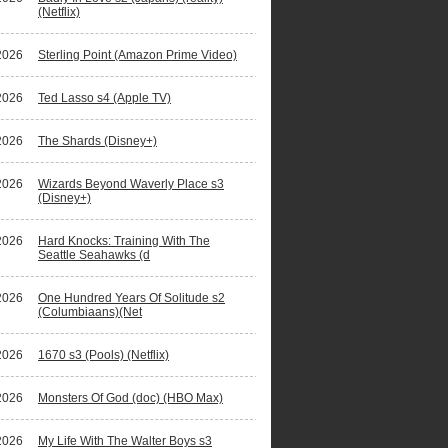
(Netflix)
2026
Sterling Point (Amazon Prime Video)
ano Ronaldo waagt zich aan fictiereeks
2026
Ted Lasso s4 (Apple TV)
2026
The Shards (Disney+)
2026
Wizards Beyond Waverly Place s3
(Disney+)
2026
Hard Knocks: Training With The
Seattle Seahawks (d
2026
One Hundred Years Of Solitude s2
(Columbiaans)(Net
2026
1670 s3 (Pools) (Netflix)
2026
Monsters Of God (doc) (HBO Max)
2026
My Life With The Walter Boys s3