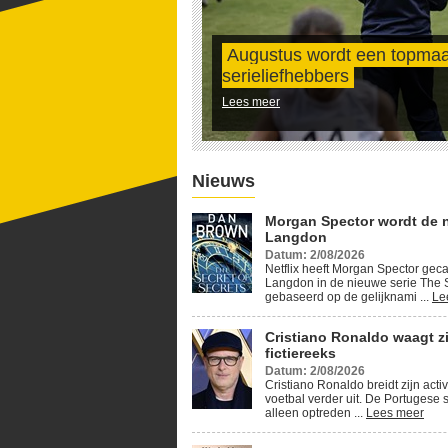
Augustus wordt een topma
serieliefhebbers
Lees meer
Nieuws
Morgan Spector wordt de 
Langdon
Datum: 2/08/2026
Netflix heeft Morgan Spector geca
Langdon in de nieuwe serie The S
gebaseerd op de gelijknami ...
Le
Cristiano Ronaldo waagt z
fictiereeks
Datum: 2/08/2026
Cristiano Ronaldo breidt zijn activ
voetbal verder uit. De Portugese s
alleen optreden ...
Lees meer