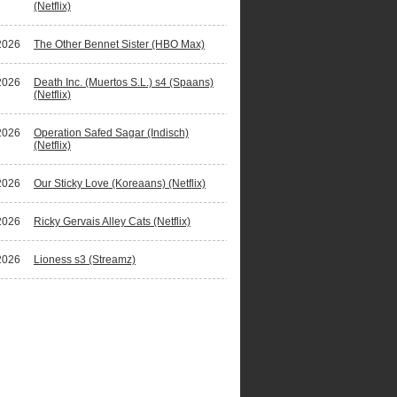
(Netflix)
2026
The Other Bennet Sister (HBO Max)
2026
Death Inc. (Muertos S.L.) s4 (Spaans)
(Netflix)
2026
Operation Safed Sagar (Indisch)
(Netflix)
2026
Our Sticky Love (Koreaans) (Netflix)
2026
Ricky Gervais Alley Cats (Netflix)
2026
Lioness s3 (Streamz)