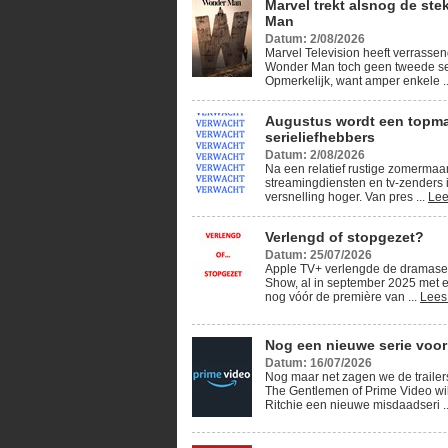
Marvel trekt alsnog de ste
Man
Datum: 2/08/2026
Marvel Television heeft verrassen
Wonder Man toch geen tweede se
Opmerkelijk, want amper enkele .
Augustus wordt een topm
serieliefhebbers
Datum: 2/08/2026
Na een relatief rustige zomerma
streamingdiensten en tv-zenders 
versnelling hoger. Van pres ...
Lee
Verlengd of stopgezet?
Datum: 25/07/2026
Apple TV+ verlengde de dramase
Show, al in september 2025 met e
nog vóór de première van ...
Lees
Nog een nieuwe serie voor
Datum: 16/07/2026
Nog maar net zagen we de traile
The Gentlemen of Prime Video wi
Ritchie een nieuwe misdaadseri .