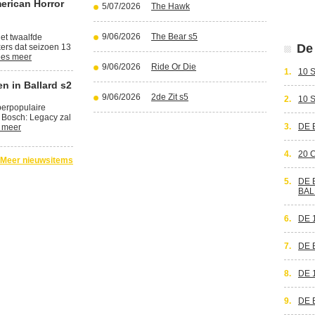
erican Horror
5/07/2026
The Hawk
9/06/2026
The Bear s5
et twaalfde
De 
kers dat seizoen 13
es meer
9/06/2026
Ride Or Die
1.
10 
n in Ballard s2
9/06/2026
2de Zit s5
2.
10 
perpopulaire
 Bosch: Legacy zal
3.
DE 
 meer
4.
20 
Meer nieuwsitems
5.
DE 
BAL
6.
DE 
7.
DE 
8.
DE 
9.
DE 