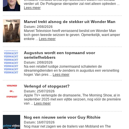
verder uit. De Portugese sterspeler zal niet alleen optreden ...
Lees meer
Marvel trekt alsnog de stekker uit Wonder Man
Datum: 2/08/2026
Marvel Television heeft verrassend beslist om Wonder Man
toch geen tweede seizoen te geven. Opmerkelijk, want amper
enkele ...
Lees meer
Augustus wordt een topmaand voor
serieliefhebbers
Datum: 2/08/2026
Na een relatief rustige zomermaand schakelen de
streamingdiensten en tv-zenders in augustus een versnelling
hoger. Van pres ...
Lees meer
Verlengd of stopgezet?
Datum: 25/07/2026
Apple TV+ verlengde de dramaserie, The Morning Show, al in
september 2025 met een vijfde seizoen, nog vóór de première
van ...
Lees meer
Nog een nieuwe serie voor Guy Ritchie
Datum: 16/07/2026
Nog maar net zagen we de trailers van Mobland en The