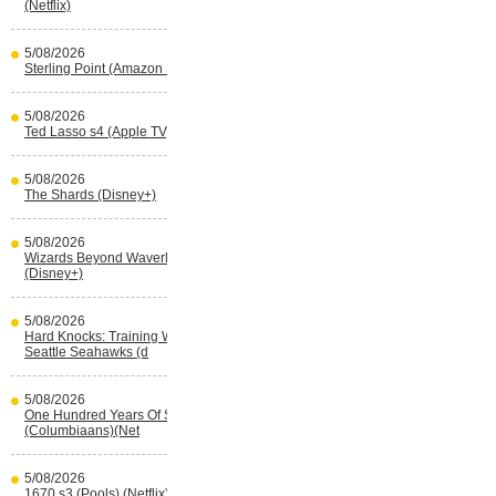
(Netflix)
5/08/2026
Sterling Point (Amazon Prime Video)
5/08/2026
Ted Lasso s4 (Apple TV)
5/08/2026
The Shards (Disney+)
5/08/2026
Wizards Beyond Waverly Place s3
(Disney+)
5/08/2026
Hard Knocks: Training With The
Seattle Seahawks (d
5/08/2026
One Hundred Years Of Solitude s2
(Columbiaans)(Net
5/08/2026
1670 s3 (Pools) (Netflix)