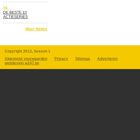
10.
DE BESTE 10
ACTIESERIES
Meer lijstjes
Copyright 2012, Season 1
Algemene voorwaarden
Privacy
Sitemap
Adverteren
webdesign w247.be