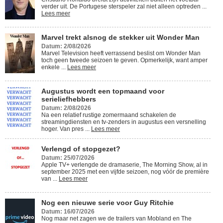
verder uit. De Portugese sterspeler zal niet alleen optreden ...
Lees meer
Marvel trekt alsnog de stekker uit Wonder Man
Datum: 2/08/2026
Marvel Television heeft verrassend beslist om Wonder Man
toch geen tweede seizoen te geven. Opmerkelijk, want amper
enkele ...
Lees meer
Augustus wordt een topmaand voor
serieliefhebbers
Datum: 2/08/2026
Na een relatief rustige zomermaand schakelen de
streamingdiensten en tv-zenders in augustus een versnelling
hoger. Van pres ...
Lees meer
Verlengd of stopgezet?
Datum: 25/07/2026
Apple TV+ verlengde de dramaserie, The Morning Show, al in
september 2025 met een vijfde seizoen, nog vóór de première
van ...
Lees meer
Nog een nieuwe serie voor Guy Ritchie
Datum: 16/07/2026
Nog maar net zagen we de trailers van Mobland en The