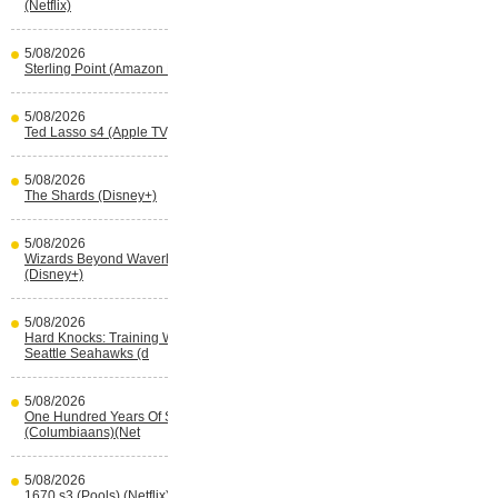
(Netflix)
5/08/2026
Sterling Point (Amazon Prime Video)
5/08/2026
Ted Lasso s4 (Apple TV)
5/08/2026
The Shards (Disney+)
5/08/2026
Wizards Beyond Waverly Place s3
(Disney+)
5/08/2026
Hard Knocks: Training With The
Seattle Seahawks (d
5/08/2026
One Hundred Years Of Solitude s2
(Columbiaans)(Net
5/08/2026
1670 s3 (Pools) (Netflix)