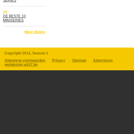
SERIES
10.
DE BESTE 10
MINISERIES
Meer lijstjes
Copyright 2012, Season 1
Algemene voorwaarden
Privacy
Sitemap
Adverteren
webdesign w247.be