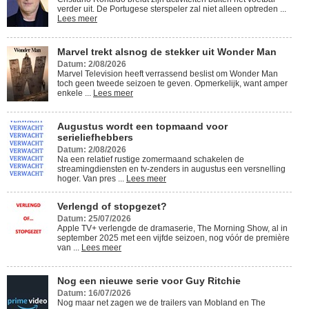
verder uit. De Portugese sterspeler zal niet alleen optreden ...
Lees meer
Marvel trekt alsnog de stekker uit Wonder Man
Datum: 2/08/2026
Marvel Television heeft verrassend beslist om Wonder Man
toch geen tweede seizoen te geven. Opmerkelijk, want amper
enkele ...
Lees meer
Augustus wordt een topmaand voor
serieliefhebbers
Datum: 2/08/2026
Na een relatief rustige zomermaand schakelen de
streamingdiensten en tv-zenders in augustus een versnelling
hoger. Van pres ...
Lees meer
Verlengd of stopgezet?
Datum: 25/07/2026
Apple TV+ verlengde de dramaserie, The Morning Show, al in
september 2025 met een vijfde seizoen, nog vóór de première
van ...
Lees meer
Nog een nieuwe serie voor Guy Ritchie
Datum: 16/07/2026
Nog maar net zagen we de trailers van Mobland en The