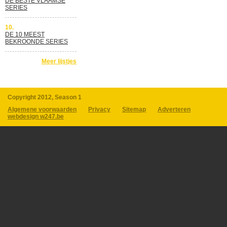
DE BESTE VLAAMSE
SERIES
10.
DE 10 MEEST
BEKROONDE SERIES
Meer lijstjes
Copyright 2012, Season 1
Algemene voorwaarden
Privacy
Sitemap
Adverteren
webdesign w247.be