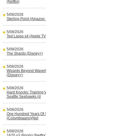
(Netflix)
5/08/2026
Sterling Point (Amazon Prime Video)
5/08/2026
Ted Lasso s4 (Apple TV)
5/08/2026
The Shards (Disney+)
5/08/2026
Wizards Beyond Waverly Place s3
(Disney+)
5/08/2026
Hard Knocks: Training With The
Seattle Seahawks (d
5/08/2026
One Hundred Years Of Solitude s2
(Columbiaans)(Net
5/08/2026
1670 s3 (Pools) (Netflix)