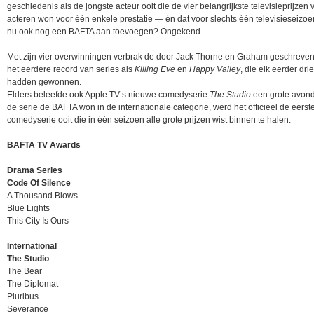
geschiedenis als de jongste acteur ooit die de vier belangrijkste televisieprijzen 
acteren won voor één enkele prestatie — én dat voor slechts één televisieseizoe
nu ook nog een BAFTA aan toevoegen? Ongekend.
Met zijn vier overwinningen verbrak de door Jack Thorne en Graham geschreven
het eerdere record van series als
Killing Eve
en
Happy Valley
, die elk eerder drie
hadden gewonnen.
Elders beleefde ook Apple TV’s nieuwe comedyserie
The Studio
een grote avon
de serie de BAFTA won in de internationale categorie, werd het officieel de eerst
comedyserie ooit die in één seizoen alle grote prijzen wist binnen te halen.
BAFTA TV Awards
Drama Series
Code Of Silence
A Thousand Blows
Blue Lights
This City Is Ours
International
The Studio
The Bear
The Diplomat
Pluribus
Severance