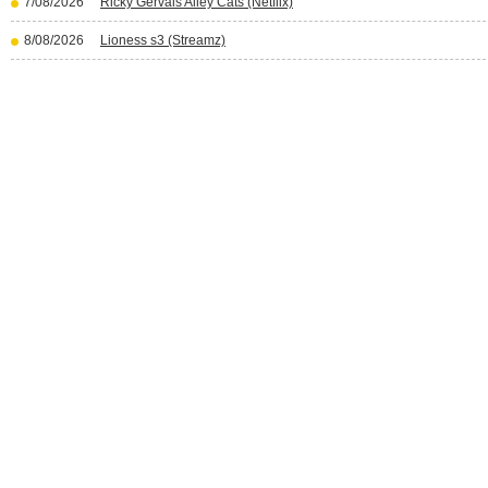
7/08/2026
Ricky Gervais Alley Cats (Netflix)
8/08/2026
Lioness s3 (Streamz)