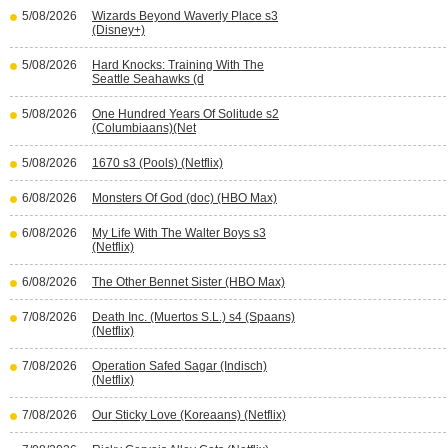
5/08/2026
Wizards Beyond Waverly Place s3
(Disney+)
5/08/2026
Hard Knocks: Training With The
Seattle Seahawks (d
5/08/2026
One Hundred Years Of Solitude s2
(Columbiaans)(Net
5/08/2026
1670 s3 (Pools) (Netflix)
6/08/2026
Monsters Of God (doc) (HBO Max)
6/08/2026
My Life With The Walter Boys s3
(Netflix)
6/08/2026
The Other Bennet Sister (HBO Max)
7/08/2026
Death Inc. (Muertos S.L.) s4 (Spaans)
(Netflix)
7/08/2026
Operation Safed Sagar (Indisch)
(Netflix)
7/08/2026
Our Sticky Love (Koreaans) (Netflix)