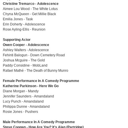
Christine Tremarco - Adolescence
Aimee Lou Wood - The White Lotus
Chyna McQueen - Get Millie Black
Emilia Jones - Task
Erin Doherty - Adolescence
Rose Ayling-Ellis - Reunion
Supporting Actor
Owen Cooper - Adolescence
Ashley Walters - Adolescence
Fehinti Balogun - Down Cemetery Road
Joshua Mcguire - The Gold
Paddy Considine - MobLand
Rafael Mathé - The Death of Bunny Munro
Female Performance In A Comedy Programme
Katherine Parkinson - Here We Go
Diane Morgan - Mandy
Jennifer Saunders - Amandaland
Lucy Punch - Amandaland
Philippa Dunne - Amandaland
Rosie Jones - Pushers
Male Performance In A Comedy Programme
Steve Coogan - How Are You? It's Alan (Partridge)