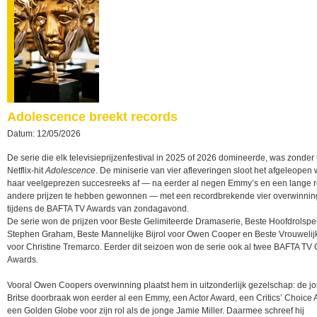
Adolescence breekt records
Datum: 12/05/2026
De serie die elk televisieprijzenfestival in 2025 of 2026 domineerde, was zonder t
Netflix-hit
Adolescence
. De miniserie van vier afleveringen sloot het afgeleope
haar veelgeprezen succesreeks af — na eerder al negen Emmy’s en een lange 
andere prijzen te hebben gewonnen — met een recordbrekende vier overwinni
tijdens de BAFTA TV Awards van zondagavond.
De serie won de prijzen voor Beste Gelimiteerde Dramaserie, Beste Hoofdrolspe
Stephen Graham, Beste Mannelijke Bijrol voor Owen Cooper en Beste Vrouwelijk
voor Christine Tremarco. Eerder dit seizoen won de serie ook al twee BAFTA TV C
Awards.
Vooral Owen Coopers overwinning plaatst hem in uitzonderlijk gezelschap: de j
Britse doorbraak won eerder al een Emmy, een Actor Award, een Critics’ Choice
een Golden Globe voor zijn rol als de jonge Jamie Miller. Daarmee schreef hij