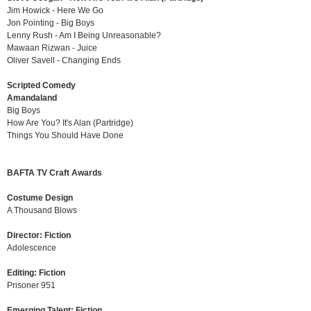
Jim Howick - Here We Go
Jon Pointing - Big Boys
Lenny Rush - Am I Being Unreasonable?
Mawaan Rizwan - Juice
Oliver Savell - Changing Ends
Scripted Comedy
Amandaland
Big Boys
How Are You? It's Alan (Partridge)
Things You Should Have Done
BAFTA TV Craft Awards
Costume Design
A Thousand Blows
Director: Fiction
Adolescence
Editing: Fiction
Prisoner 951
Emerging Talent: Fiction