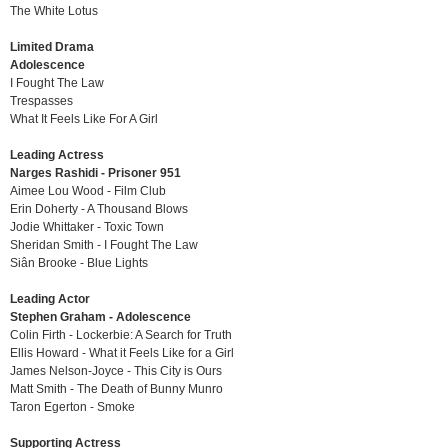
The White Lotus
Limited Drama
Adolescence
I Fought The Law
Trespasses
What It Feels Like For A Girl
Leading Actress
Narges Rashidi - Prisoner 951
Aimee Lou Wood - Film Club
Erin Doherty - A Thousand Blows
Jodie Whittaker - Toxic Town
Sheridan Smith - I Fought The Law
Siân Brooke - Blue Lights
Leading Actor
Stephen Graham - Adolescence
Colin Firth - Lockerbie: A Search for Truth
Ellis Howard - What it Feels Like for a Girl
James Nelson-Joyce - This City is Ours
Matt Smith - The Death of Bunny Munro
Taron Egerton - Smoke
Supporting Actress