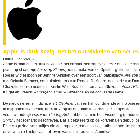
Apple is druk bezig met het ontwikkelen van series
Datum: 15/02/2018
Apple is momenteel druk bezig met het ontwikkelen van tv-series. Series die ree
planning staan, zijn
Amazing Stories
, een remake van de Spielberg-film, een ser
Reese Witherspoon en Jennifer Aniston over een soort van ontbijtshow,
Are You 
met Octavia Spencer, een ruimtedrama van Ronald D. Moore, een serie van Da
Chazelle, een komedie met Kristin Wiig,
See
, het drama van Steven –
Peaky Blin
Knight en Francis –
Hunger Games
– Lawrence en de docuserie
Home
.
De nieuwste serie in dit rijtje is
Little America
, een half uur durende anthologiese
immigranten in Amerika. Kumail Nanjiani en Emily V. Gordon, het koppel dat
verantwoordelijk was voor
The Big Sick
hebben samen Lee Eisenberg (producen
SMILF)
het scenario geschreven. Dat is gebaseerd op de kortverhalen gepublice
Epic Magazine, verhaaltjes die de grappige, romantische, hartbrekende, inspire
onverwachte kanten van het leven van immigranten in Amerika.