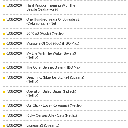
5/08/2026
Hard Knocks: Training With The
Seattle Seahawks (d
5/08/2026
One Hundred Years Of Solitude s2
(Columbiaans)(Net
5/08/2026
1670 s3 (Pools) (Netflix)
6/08/2026
Monsters Of God (doc) (HBO Max)
6/08/2026
My Life With The Walter Boys s3
(Netflix)
6/08/2026
The Other Bennet Sister (HBO Max)
7/08/2026
Death Inc. (Muertos S.L.) s4 (Spaans)
(Netflix)
7/08/2026
Operation Safed Sagar (Indisch)
(Netflix)
7/08/2026
Our Sticky Love (Koreaans) (Netflix)
7/08/2026
Ricky Gervais Alley Cats (Netflix)
8/08/2026
Lioness s3 (Streamz)