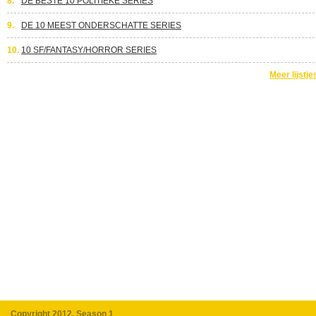
8.
DE BESTE 10 POLITIEKE SERIES
9.
DE 10 MEEST ONDERSCHATTE SERIES
10.
10 SF/FANTASY/HORROR SERIES
Meer lijstje
Copyright 2012, Season 1