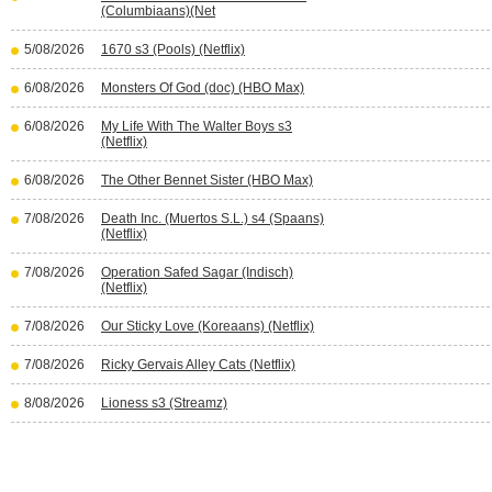
(Columbiaans)(Net
5/08/2026
1670 s3 (Pools) (Netflix)
6/08/2026
Monsters Of God (doc) (HBO Max)
6/08/2026
My Life With The Walter Boys s3
(Netflix)
6/08/2026
The Other Bennet Sister (HBO Max)
7/08/2026
Death Inc. (Muertos S.L.) s4 (Spaans)
(Netflix)
7/08/2026
Operation Safed Sagar (Indisch)
(Netflix)
7/08/2026
Our Sticky Love (Koreaans) (Netflix)
7/08/2026
Ricky Gervais Alley Cats (Netflix)
8/08/2026
Lioness s3 (Streamz)