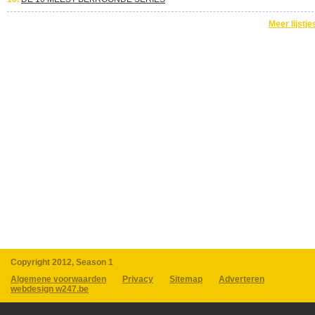
Meer lijstje
Copyright 2012, Season 1
Algemene voorwaarden
Privacy
Sitemap
Adverteren
webdesign w247.be