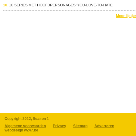
10.
10 SERIES MET HOOFDPERSONAGES 'YOU-LOVE-TO-HATE'
Meer lijstje
Copyright 2012, Season 1
Algemene voorwaarden
Privacy
Sitemap
Adverteren
webdesign w247.be