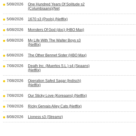
5/08/2026
One Hundred Years Of Solitude s2
(Columbiaans)(Net
5/08/2026
1670 s3 (Pools) (Netflix)
6/08/2026
Monsters Of God (doc) (HBO Max)
6/08/2026
My Life With The Walter Boys s3
(Netflix)
6/08/2026
The Other Bennet Sister (HBO Max)
7/08/2026
Death Inc. (Muertos S.L.) s4 (Spaans)
(Netflix)
7/08/2026
Operation Safed Sagar (Indisch)
(Netflix)
7/08/2026
Our Sticky Love (Koreaans) (Netflix)
7/08/2026
Ricky Gervais Alley Cats (Netflix)
8/08/2026
Lioness s3 (Streamz)