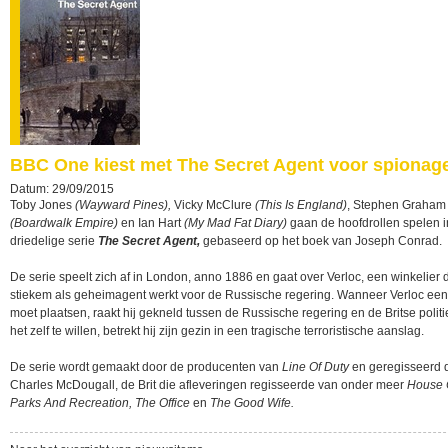
BBC One kiest met The Secret Agent voor spionag
Datum: 29/09/2015
Toby Jones
(Wayward Pines),
Vicky McClure
(This Is England)
, Stephen Graham
(Boardwalk Empire)
en Ian Hart
(My Mad Fat Diary)
gaan de hoofdrollen spelen i
driedelige serie
The Secret Agent,
gebaseerd op het boek van Joseph Conrad.
De serie speelt zich af in London, anno 1886 en gaat over Verloc, een winkelier 
stiekem als geheimagent werkt voor de Russische regering. Wanneer Verloc ee
moet plaatsen, raakt hij gekneld tussen de Russische regering en de Britse polit
het zelf te willen, betrekt hij zijn gezin in een tragische terroristische aanslag.
De serie wordt gemaakt door de producenten van
Line Of Duty
en geregisseerd 
Charles McDougall, de Brit die afleveringen regisseerde van onder meer
House 
Parks And Recreation, The Office
en
The Good Wife.