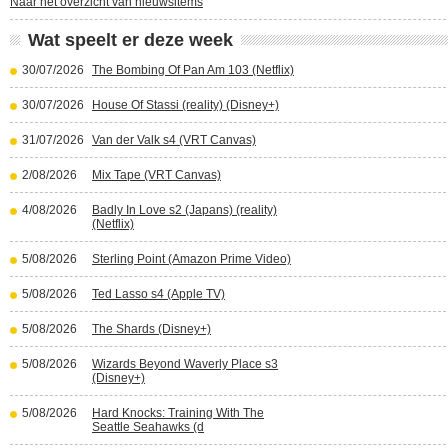
Naar het overzicht van nieuwsitems
Wat speelt er deze week
30/07/2026
The Bombing Of Pan Am 103 (Netflix)
30/07/2026
House Of Stassi (reality) (Disney+)
31/07/2026
Van der Valk s4 (VRT Canvas)
2/08/2026
Mix Tape (VRT Canvas)
4/08/2026
Badly In Love s2 (Japans) (reality)
(Netflix)
5/08/2026
Sterling Point (Amazon Prime Video)
5/08/2026
Ted Lasso s4 (Apple TV)
5/08/2026
The Shards (Disney+)
5/08/2026
Wizards Beyond Waverly Place s3
(Disney+)
5/08/2026
Hard Knocks: Training With The
Seattle Seahawks (d