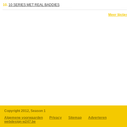
10.
10 SERIES MET REAL BADDIES
Meer lijstje
Copyright 2012, Season 1
Algemene voorwaarden
Privacy
Sitemap
Adverteren
webdesign w247.be