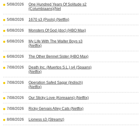
5/08/2026
One Hundred Years Of Solitude s2
(Columbiaans)(Net
5/08/2026
1670 s3 (Pools) (Netflix)
6/08/2026
Monsters Of God (doc) (HBO Max)
6/08/2026
My Life With The Walter Boys s3
(Netflix)
6/08/2026
The Other Bennet Sister (HBO Max)
7/08/2026
Death Inc. (Muertos S.L.) s4 (Spaans)
(Netflix)
7/08/2026
Operation Safed Sagar (Indisch)
(Netflix)
7/08/2026
Our Sticky Love (Koreaans) (Netflix)
7/08/2026
Ricky Gervais Alley Cats (Netflix)
8/08/2026
Lioness s3 (Streamz)