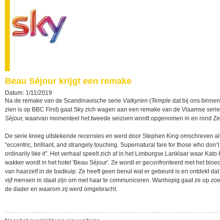
Beau Séjour krijgt een remake
Datum: 1/11/2019
Na de remake van de Scandinavische serie
Valkyrien
(
Temple
dat bij ons binnen
zien is op BBC First) gaat Sky zich wagen aan een remake van de Vlaamse seri
Séjour,
waarvan momenteel het tweede seizoen wordt opgenomen in en rond Z
De serie kreeg uitstekende recensies en werd door Stephen King omschreven al
“eccentric, brilliant, and strangely touching. Supernatural fare for those who don’t
ordinarily like it”. Het verhaal speelt zich af in het Limburgse Lanklaar waar Kat
wakker wordt in het hotel 'Beau Séjour'. Ze wordt er geconfronteerd met het bloedi
van haarzelf in de badkuip. Ze heeft geen benul wat er gebeurd is en ontdekt dat
vijf mensen in staat zijn om met haar te communiceren. Wanhopig gaat ze op zo
de dader en waarom zij werd omgebracht.