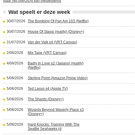
Naar het overzicht van nieuwsitems
Wat speelt er deze week
30/07/2026
The Bombing Of Pan Am 103 (Netflix)
30/07/2026
House Of Stassi (reality) (Disney+)
31/07/2026
Van der Valk s4 (VRT Canvas)
2/08/2026
Mix Tape (VRT Canvas)
4/08/2026
Badly In Love s2 (Japans) (reality)
(Netflix)
5/08/2026
Sterling Point (Amazon Prime Video)
5/08/2026
Ted Lasso s4 (Apple TV)
5/08/2026
The Shards (Disney+)
5/08/2026
Wizards Beyond Waverly Place s3
(Disney+)
5/08/2026
Hard Knocks: Training With The
Seattle Seahawks (d