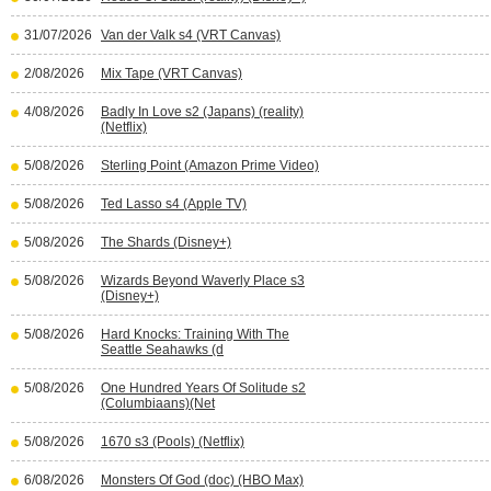
31/07/2026
Van der Valk s4 (VRT Canvas)
2/08/2026
Mix Tape (VRT Canvas)
4/08/2026
Badly In Love s2 (Japans) (reality)
(Netflix)
5/08/2026
Sterling Point (Amazon Prime Video)
5/08/2026
Ted Lasso s4 (Apple TV)
5/08/2026
The Shards (Disney+)
5/08/2026
Wizards Beyond Waverly Place s3
(Disney+)
5/08/2026
Hard Knocks: Training With The
Seattle Seahawks (d
5/08/2026
One Hundred Years Of Solitude s2
(Columbiaans)(Net
5/08/2026
1670 s3 (Pools) (Netflix)
6/08/2026
Monsters Of God (doc) (HBO Max)