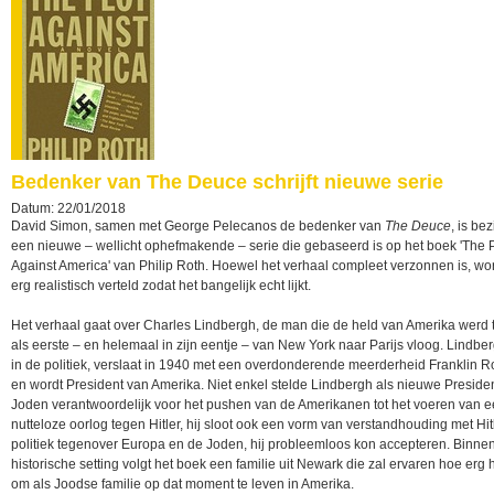
Bedenker van The Deuce schrijft nieuwe serie
Datum: 22/01/2018
David Simon, samen met George Pelecanos de bedenker van
The Deuce
, is be
een nieuwe – wellicht ophefmakende – serie die gebaseerd is op het boek 'The P
Against America' van Philip Roth. Hoewel het verhaal compleet verzonnen is, wor
erg realistisch verteld zodat het bangelijk echt lijkt.
Het verhaal gaat over Charles Lindbergh, de man die de held van Amerika werd t
als eerste – en helemaal in zijn eentje – van New York naar Parijs vloog. Lindbe
in de politiek, verslaat in 1940 met een overdonderende meerderheid Franklin R
en wordt President van Amerika. Niet enkel stelde Lindbergh als nieuwe Preside
Joden verantwoordelijk voor het pushen van de Amerikanen tot het voeren van 
nutteloze oorlog tegen Hitler, hij sloot ook een vorm van verstandhouding met Hit
politiek tegenover Europa en de Joden, hij probleemloos kon accepteren. Binne
historische setting volgt het boek een familie uit Newark die zal ervaren hoe erg 
om als Joodse familie op dat moment te leven in Amerika.