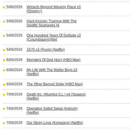
5/08/2026
Wizards Beyond Waverly Place s3
(Disney+)
5/08/2026
Hard Knocks: Training With The
Seattle Seahawks (d
5/08/2026
One Hundred Years Of Solitude s2
(Columbiaans)(Net
5/08/2026
1670 s3 (Pools) (Netflix)
6/08/2026
Monsters Of God (doc) (HBO Max)
6/08/2026
My Life With The Walter Boys s3
(Netflix)
6/08/2026
The Other Bennet Sister (HBO Max)
7/08/2026
Death Inc. (Muertos S.L.) s4 (Spaans)
(Netflix)
7/08/2026
Operation Safed Sagar (Indisch)
(Netflix)
7/08/2026
Our Sticky Love (Koreaans) (Netflix)