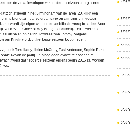
4/08/
kken om de zes afleveringen van dit derde seizoen te regisseren.
at zich afspeelt in het Birmingham van de jaren ’20, krijgt een
e. Tommy brengt zijn ganse organisatie en zijn familie in gevaar
5/08/
aakt wordt zijn eigen wensen en ambities in vraag te stellen. Voor
k zal kiezen, Grace of May is nog niet duidelijk, feit is wel dat de
5/08/
ch zal afspelen op het bruiloftsfeest van Tommy! Volgens
teven Knight wordt dit het beste seizoen tot op heden.
5/08/
y zijn ook Tom Hardy, Helen McCrory, Paul Anderson, Sophie Rundle
 opnieuw van de partij. Er is nog geen exacte releasedatum
5/08/
rwacht wordt dat het derde seizoen ergens begin 2016 zal worden
C Two.
5/08/
5/08/
5/08/
6/08/