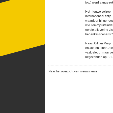
foto) werd aangetro
Het nieuwe seizoen d
internationaal tintj
waardoor hij genoodz
wie Tommy uiteindelij
eerste aflevering zi
bedenker/scenarist S
Naast Cillian Murph
en Joe en Finn Cole
vastgelegd, maar ve
uitgezonden op BB
Naar het overzicht van nieuwsitems