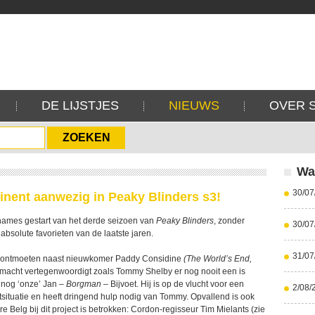
DE LIJSTJES
NIEUWS
OVER 
Wa
30/07
nent aanwezig in Peaky Blinders s3!
names gestart van het derde seizoen van
Peaky Blinders
, zonder
30/07
 absolute favorieten van de laatste jaren.
31/07
en ontmoeten naast nieuwkomer Paddy Considine
(The World’s End,
smacht vertegenwoordigt zoals Tommy Shelby er nog nooit een is
nog ‘onze’ Jan –
Borgman
– Bijvoet. Hij is op de vlucht voor een
2/08/
tsituatie en heeft dringend hulp nodig van Tommy. Opvallend is ook
e Belg bij dit project is betrokken: Cordon-regisseur Tim Mielants (zie