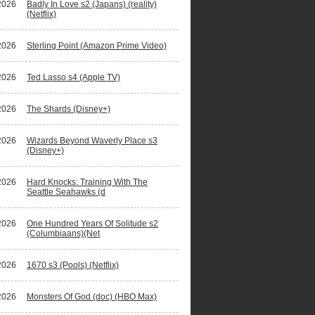
2026
Badly In Love s2 (Japans) (reality)
(Netflix)
2026
Sterling Point (Amazon Prime Video)
2026
Ted Lasso s4 (Apple TV)
2026
The Shards (Disney+)
2026
Wizards Beyond Waverly Place s3
(Disney+)
2026
Hard Knocks: Training With The
Seattle Seahawks (d
2026
One Hundred Years Of Solitude s2
(Columbiaans)(Net
2026
1670 s3 (Pools) (Netflix)
2026
Monsters Of God (doc) (HBO Max)