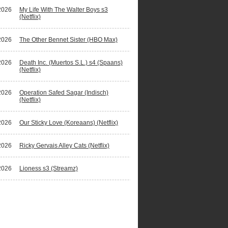
2026
My Life With The Walter Boys s3
(Netflix)
2026
The Other Bennet Sister (HBO Max)
2026
Death Inc. (Muertos S.L.) s4 (Spaans)
(Netflix)
2026
Operation Safed Sagar (Indisch)
(Netflix)
2026
Our Sticky Love (Koreaans) (Netflix)
2026
Ricky Gervais Alley Cats (Netflix)
2026
Lioness s3 (Streamz)