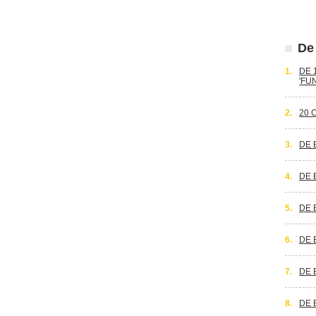
De 
1.
DE 
'FU
2.
20 
3.
DE 
4.
DE 
5.
DE 
6.
DE 
7.
DE 
8.
DE 