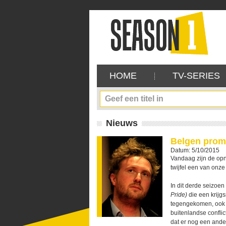
HOME
TV-SERIES
Nieuws
Belgen promi
Datum: 5/10/2015
Vandaag zijn de op
twijfel een van onze
In dit derde seizo
Pride)
die een krijg
tegengekomen, ook 
buitenlandse conflic
dat er nog een ander