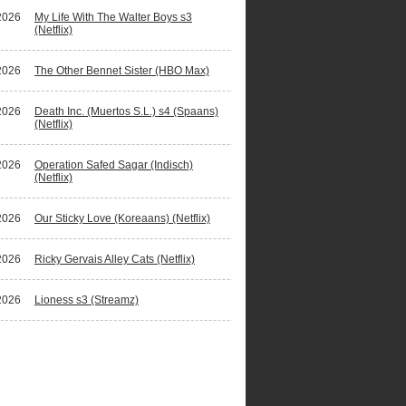
2026
My Life With The Walter Boys s3
(Netflix)
2026
The Other Bennet Sister (HBO Max)
2026
Death Inc. (Muertos S.L.) s4 (Spaans)
(Netflix)
2026
Operation Safed Sagar (Indisch)
(Netflix)
2026
Our Sticky Love (Koreaans) (Netflix)
2026
Ricky Gervais Alley Cats (Netflix)
2026
Lioness s3 (Streamz)