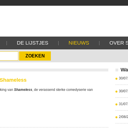
DE LIJSTJES
NIEUWS
OVER 
Wa
30/07
 Shameless
king van
Shameless
, de verassend sterke comedyserie van
30/07
31/07
2/08/