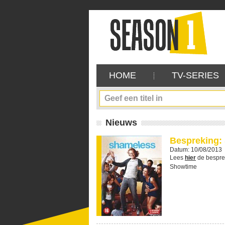
HOME
TV-SERIES
Nieuws
Bespreking:
Datum: 10/08/2013
Lees
hier
de bespre
Showtime