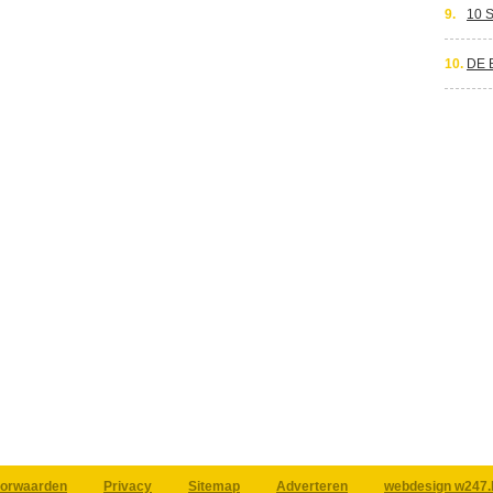
9.
10 
10.
DE 
orwaarden
Privacy
Sitemap
Adverteren
webdesign w247.