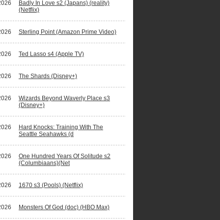
2026
Badly In Love s2 (Japans) (reality)
(Netflix)
2026
Sterling Point (Amazon Prime Video)
2026
Ted Lasso s4 (Apple TV)
2026
The Shards (Disney+)
2026
Wizards Beyond Waverly Place s3
(Disney+)
2026
Hard Knocks: Training With The
Seattle Seahawks (d
2026
One Hundred Years Of Solitude s2
(Columbiaans)(Net
2026
1670 s3 (Pools) (Netflix)
2026
Monsters Of God (doc) (HBO Max)