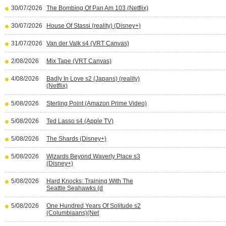
30/07/2026
The Bombing Of Pan Am 103 (Netflix)
30/07/2026
House Of Stassi (reality) (Disney+)
31/07/2026
Van der Valk s4 (VRT Canvas)
2/08/2026
Mix Tape (VRT Canvas)
4/08/2026
Badly In Love s2 (Japans) (reality)
(Netflix)
5/08/2026
Sterling Point (Amazon Prime Video)
5/08/2026
Ted Lasso s4 (Apple TV)
5/08/2026
The Shards (Disney+)
5/08/2026
Wizards Beyond Waverly Place s3
(Disney+)
5/08/2026
Hard Knocks: Training With The
Seattle Seahawks (d
5/08/2026
One Hundred Years Of Solitude s2
(Columbiaans)(Net