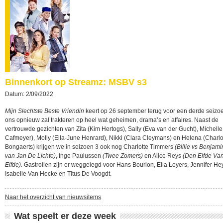
Binnenkort op Streamz: MSBV s3
Datum: 2/09/2022
Mijn Slechtste Beste Vriendin
keert op 26 september terug voor een derde seizo
ons opnieuw zal trakteren op heel wat geheimen, drama’s en affaires. Naast de
vertrouwde gezichten van Zita (Kim Hertogs), Sally (Eva van der Gucht), Michell
Cafmeyer), Molly (Ella-June Henrard), Nikki (Clara Cleymans) en Helena (Charl
Bongaerts) krijgen we in seizoen 3 ook nog Charlotte Timmers
(Billie vs Benjam
van Jan De Lichte)
, Inge Paulussen
(Twee Zomers)
en Alice Reys
(Den Elfde Va
Elfde).
Gastrollen zijn er weggelegd voor Hans Bourlon, Ella Leyers, Jennifer He
Isabelle Van Hecke en Titus De Voogdt.
Naar het overzicht van nieuwsitems
Wat speelt er deze week