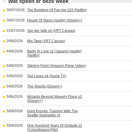
Wat speelt er deze week
30/07/2026
The Bombing Of Pan Am 103 (Netflix)
30/07/2026
House Of Stassi (reality) (Disney+)
31/07/2026
Van der Valk s4 (VRT Canvas)
2/08/2026
Mix Tape (VRT Canvas)
4/08/2026
Badly In Love s2 (Japans) (reality)
(Netflix)
5/08/2026
Sterling Point (Amazon Prime Video)
5/08/2026
Ted Lasso s4 (Apple TV)
5/08/2026
The Shards (Disney+)
5/08/2026
Wizards Beyond Waverly Place s3
(Disney+)
5/08/2026
Hard Knocks: Training With The
Seattle Seahawks (d
5/08/2026
One Hundred Years Of Solitude s2
(Columbiaans)(Net