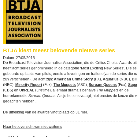
BTJA kiest meest belovende nieuwe series
Datum: 27/05/2015
De Broadcast Television Journalists Association, die de Critics Choice Awards uitr
heeft acht series genomineerd in de categorie ‘Most Exciting New Series’. Die se
gebeurde op basis van pilots, eerste afleveringen en trailers (van de series die n
zijn verschenen). De acht zijn:
American Crime Story
(FX),
Aquarius
(NBC),
Bl
(NBC),
Minority Report
(Fox),
The Muppets
(ABC),
Scream Queens
(Fox),
Super
(CBS) en
UnREAL
(Lifetime), allemaal drama’s behalve
The Muppets
en de
horrorkomedie
Scream Queens.
Als je het ons vraagt, niet precies de keuze die w
gedachten hebben...
De uitreiking van de awards vindt plaats op 31 mei.
Naar het overzicht van nieuwsitems