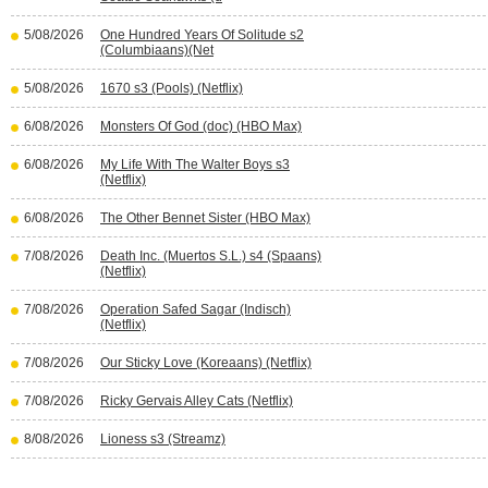
5/08/2026
One Hundred Years Of Solitude s2
(Columbiaans)(Net
5/08/2026
1670 s3 (Pools) (Netflix)
6/08/2026
Monsters Of God (doc) (HBO Max)
6/08/2026
My Life With The Walter Boys s3
(Netflix)
6/08/2026
The Other Bennet Sister (HBO Max)
7/08/2026
Death Inc. (Muertos S.L.) s4 (Spaans)
(Netflix)
7/08/2026
Operation Safed Sagar (Indisch)
(Netflix)
7/08/2026
Our Sticky Love (Koreaans) (Netflix)
7/08/2026
Ricky Gervais Alley Cats (Netflix)
8/08/2026
Lioness s3 (Streamz)