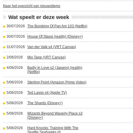
Naar het overzicht van nieuwsitems
Wat speelt er deze week
30/07/2026
The Bombing Of Pan Am 103 (Netflix)
30/07/2026
House Of Stassi (reality) (Disney+)
31/07/2026
Van der Valk s4 (VRT Canvas)
2/08/2026
Mix Tape (VRT Canvas)
4/08/2026
Badly In Love s2 (Japans) (reality)
(Netflix)
5/08/2026
Sterling Point (Amazon Prime Video)
5/08/2026
Ted Lasso s4 (Apple TV)
5/08/2026
The Shards (Disney+)
5/08/2026
Wizards Beyond Waverly Place s3
(Disney+)
5/08/2026
Hard Knocks: Training With The
Seattle Seahawks (d