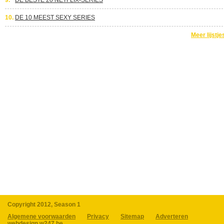
9.
DE BESTE 20 NETFLIX-SERIES
10.
DE 10 MEEST SEXY SERIES
Meer lijstje
Copyright 2012, Season 1
Algemene voorwaarden
Privacy
Sitemap
Adverteren
webdesign w247.be