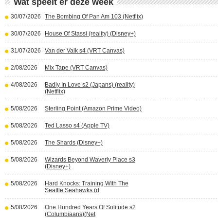
Wat speelt er deze week
30/07/2026
The Bombing Of Pan Am 103 (Netflix)
30/07/2026
House Of Stassi (reality) (Disney+)
31/07/2026
Van der Valk s4 (VRT Canvas)
2/08/2026
Mix Tape (VRT Canvas)
4/08/2026
Badly In Love s2 (Japans) (reality)
(Netflix)
5/08/2026
Sterling Point (Amazon Prime Video)
5/08/2026
Ted Lasso s4 (Apple TV)
5/08/2026
The Shards (Disney+)
5/08/2026
Wizards Beyond Waverly Place s3
(Disney+)
5/08/2026
Hard Knocks: Training With The
Seattle Seahawks (d
5/08/2026
One Hundred Years Of Solitude s2
(Columbiaans)(Net