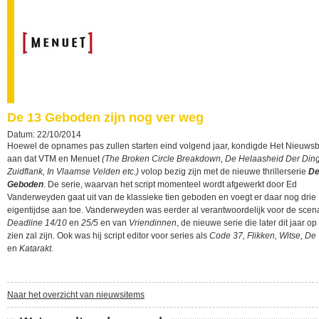
De 13 Geboden zijn nog ver weg
Datum: 22/10/2014
Hoewel de opnames pas zullen starten eind volgend jaar, kondigde Het Nieuwsb
aan dat VTM en Menuet
(The Broken Circle Breakdown, De Helaasheid Der Din
Zuidflank, In Vlaamse Velden etc.)
volop bezig zijn met de nieuwe thrillerserie
De
Geboden
. De serie, waarvan het script momenteel wordt afgewerkt door Ed
Vanderweyden gaat uit van de klassieke tien geboden en voegt er daar nog drie
eigentijdse aan toe. Vanderweyden was eerder al verantwoordelijk voor de scena
Deadline 14/10
en
25/5
en van
Vriendinnen
, de nieuwe serie die later dit jaar op
zien zal zijn. Ook was hij script editor voor series als
Code 37, Flikken, Witse, De 
en
Katarakt.
Naar het overzicht van nieuwsitems