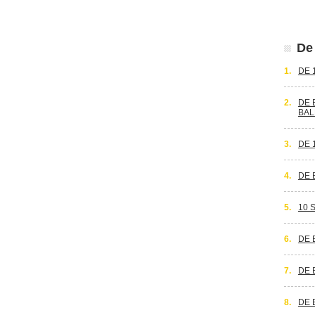
De 
1.
DE 
2.
DE 
BAL
3.
DE 
4.
DE 
5.
10 
6.
DE 
7.
DE 
8.
DE 