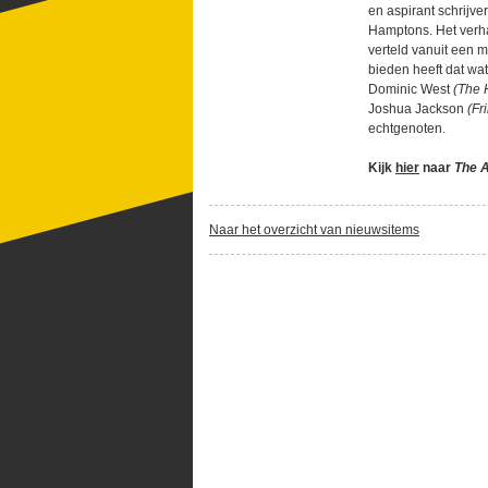
en aspirant schrijve
Hamptons. Het verhaa
verteld vanuit een m
bieden heeft dat wat
Dominic West
(The H
Joshua Jackson
(Fr
echtgenoten.
Kijk
hier
naar
The A
Naar het overzicht van nieuwsitems