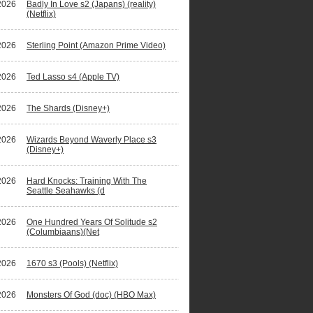
2026
Badly In Love s2 (Japans) (reality)
(Netflix)
2026
Sterling Point (Amazon Prime Video)
2026
Ted Lasso s4 (Apple TV)
2026
The Shards (Disney+)
2026
Wizards Beyond Waverly Place s3
(Disney+)
2026
Hard Knocks: Training With The
Seattle Seahawks (d
2026
One Hundred Years Of Solitude s2
(Columbiaans)(Net
2026
1670 s3 (Pools) (Netflix)
2026
Monsters Of God (doc) (HBO Max)