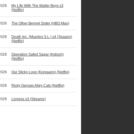
2026
My Life With The Walter Boys s3
(Netflix)
2026
The Other Bennet Sister (HBO Max)
2026
Death Inc. (Muertos S.L.) s4 (Spaans)
(Netflix)
2026
Operation Safed Sagar (Indisch)
(Netflix)
2026
Our Sticky Love (Koreaans) (Netflix)
2026
Ricky Gervais Alley Cats (Netflix)
2026
Lioness s3 (Streamz)