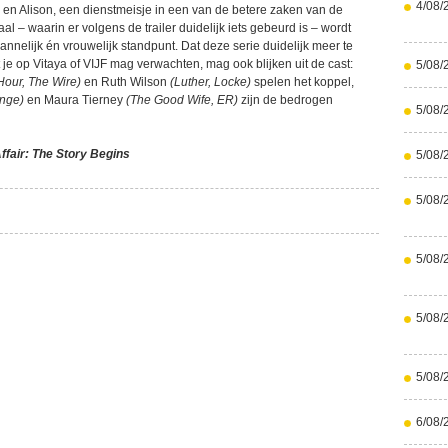
4/08/
r en Alison, een dienstmeisje in een van de betere zaken van de
l – waarin er volgens de trailer duidelijk iets gebeurd is – wordt
annelijk én vrouwelijk standpunt. Dat deze serie duidelijk meer te
 je op Vitaya of VIJF mag verwachten, mag ook blijken uit de cast:
5/08/
our, The Wire)
en Ruth Wilson
(Luther, Locke)
spelen het koppel,
inge)
en Maura Tierney
(The Good Wife, ER)
zijn de bedrogen
5/08/
ffair: The Story Begins
5/08/
5/08/
5/08/
5/08/
5/08/
6/08/