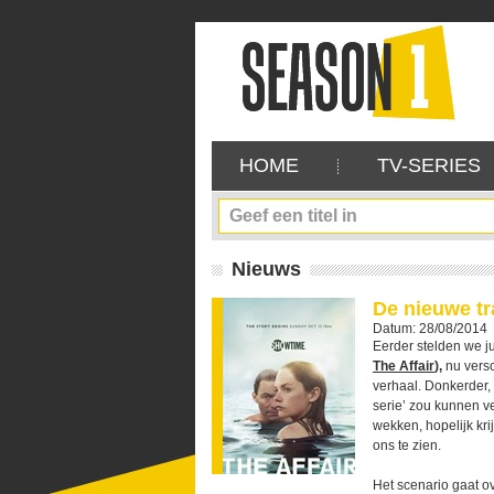
HOME
TV-SERIES
Nieuws
De nieuwe tr
Datum: 28/08/2014
Eerder stelden we ju
The Affair
),
nu versc
verhaal. Donkerder, 
serie’ zou kunnen v
wekken, hopelijk kri
ons te zien.
Het scenario gaat o