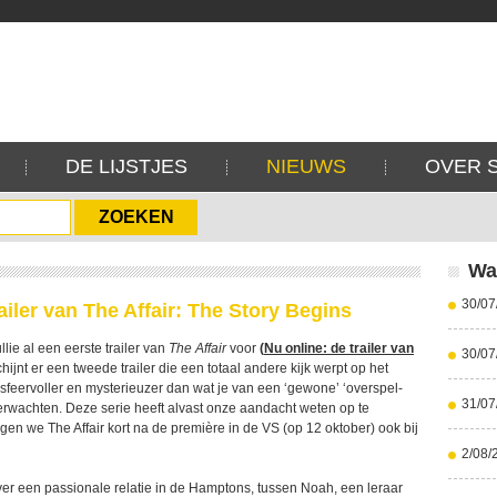
DE LIJSTJES
NIEUWS
OVER 
Wa
30/07
ailer van The Affair: The Story Begins
llie al een eerste trailer van
The Affair
voor
(
Nu online: de trailer van
30/07
hijnt er een tweede trailer die een totaal andere kijk werpt op het
sfeervoller en mysterieuzer dan wat je van een ‘gewone’ ‘overspel-
31/07
erwachten. Deze serie heeft alvast onze aandacht weten op te
jgen we The Affair kort na de première in de VS (op 12 oktober) ook bij
2/08/
ver een passionale relatie in de Hamptons, tussen Noah, een leraar