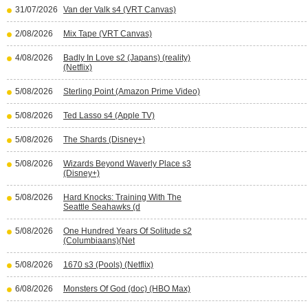
31/07/2026
Van der Valk s4 (VRT Canvas)
2/08/2026
Mix Tape (VRT Canvas)
4/08/2026
Badly In Love s2 (Japans) (reality)
(Netflix)
5/08/2026
Sterling Point (Amazon Prime Video)
5/08/2026
Ted Lasso s4 (Apple TV)
5/08/2026
The Shards (Disney+)
5/08/2026
Wizards Beyond Waverly Place s3
(Disney+)
5/08/2026
Hard Knocks: Training With The
Seattle Seahawks (d
5/08/2026
One Hundred Years Of Solitude s2
(Columbiaans)(Net
5/08/2026
1670 s3 (Pools) (Netflix)
6/08/2026
Monsters Of God (doc) (HBO Max)