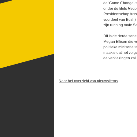
de 'Game Change'-se
onder de titels
Reco
Presidentschap tus
voordeel van Bush)
zijn running mate Sa
Dit is de derde seri
Megan Ellison die v
politieke miniserie
maakte dat het vol
de verkiezingen zal
Naar het overzicht van nieuwsitems