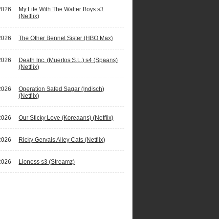
2026
My Life With The Walter Boys s3
(Netflix)
2026
The Other Bennet Sister (HBO Max)
2026
Death Inc. (Muertos S.L.) s4 (Spaans)
(Netflix)
2026
Operation Safed Sagar (Indisch)
(Netflix)
2026
Our Sticky Love (Koreaans) (Netflix)
2026
Ricky Gervais Alley Cats (Netflix)
2026
Lioness s3 (Streamz)