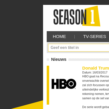
HOME
TV-SERIES
Nieuws
Donald Trump
Datum: 16/03/2017
HBO gaat na
Recou
onverwachte overwin
zal zich focussen op
uiteindelijke verkie
rekening nemen, ter
samen op de set va
De serie wordt geba