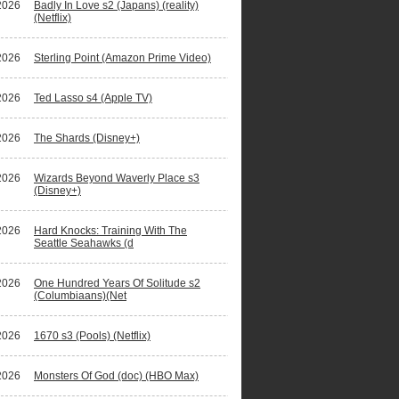
2026
Badly In Love s2 (Japans) (reality)
(Netflix)
2026
Sterling Point (Amazon Prime Video)
2026
Ted Lasso s4 (Apple TV)
2026
The Shards (Disney+)
2026
Wizards Beyond Waverly Place s3
(Disney+)
2026
Hard Knocks: Training With The
Seattle Seahawks (d
2026
One Hundred Years Of Solitude s2
(Columbiaans)(Net
2026
1670 s3 (Pools) (Netflix)
2026
Monsters Of God (doc) (HBO Max)