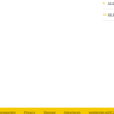
9.
10 
10.
DE 
orwaarden
Privacy
Sitemap
Adverteren
webdesign w247.