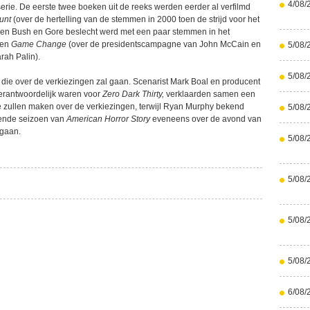
4/08/
rie. De eerste twee boeken uit de reeks werden eerder al verfilmd
unt
(over de hertelling van de stemmen in 2000 toen de strijd voor het
sen Bush en Gore beslecht werd met een paar stemmen in het
 en
Game Change
(over de presidentscampagne van John McCain en
5/08/
rah Palin).
5/08/
e die over de verkiezingen zal gaan. Scenarist Mark Boal en producent
erantwoordelijk waren voor
Zero Dark Thirty,
verklaarden samen een
 te zullen maken over de verkiezingen, terwijl Ryan Murphy bekend
5/08/
gende seizoen van
American Horror Story
eveneens over de avond van
 gaan.
5/08/
5/08/
5/08/
5/08/
6/08/