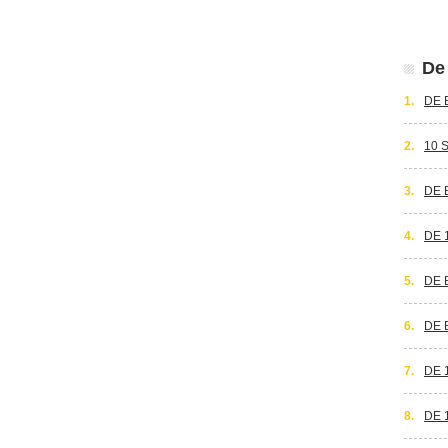
De 
1.
DE 
2.
10 
3.
DE 
4.
DE 
5.
DE 
6.
DE 
7.
DE 
8.
DE 