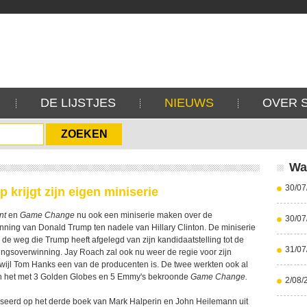
DE LIJSTJES
NIEUWS
OVER 
Wa
30/07
 krijgt zijn eigen miniserie
nt
en
Game Change
nu ook een miniserie maken over de
30/07
ning van Donald Trump ten nadele van Hillary Clinton. De miniserie
 de weg die Trump heeft afgelegd van zijn kandidaatstelling tot de
31/07
zingsoverwinning. Jay Roach zal ook nu weer de regie voor zijn
wijl Tom Hanks een van de producenten is. De twee werkten ook al
n het met 3 Golden Globes en 5 Emmy's bekroonde
Game Change.
2/08/
seerd op het derde boek van Mark Halperin en John Heilemann uit