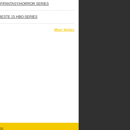
SF/FANTASY/HORROR SERIES
BESTE 15 HBO-SERIES
Meer lijstjes
be