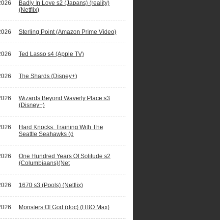
2026
Badly In Love s2 (Japans) (reality)
(Netflix)
2026
Sterling Point (Amazon Prime Video)
2026
Ted Lasso s4 (Apple TV)
2026
The Shards (Disney+)
2026
Wizards Beyond Waverly Place s3
(Disney+)
2026
Hard Knocks: Training With The
Seattle Seahawks (d
2026
One Hundred Years Of Solitude s2
(Columbiaans)(Net
2026
1670 s3 (Pools) (Netflix)
2026
Monsters Of God (doc) (HBO Max)