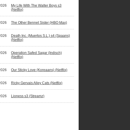
2026
My Life With The Walter Boys s3
(Netflix)
2026
The Other Bennet Sister (HBO Max)
2026
Death Inc. (Muertos S.L.) s4 (Spaans)
(Netflix)
2026
Operation Safed Sagar (Indisch)
(Netflix)
2026
Our Sticky Love (Koreaans) (Netflix)
2026
Ricky Gervais Alley Cats (Netflix)
2026
Lioness s3 (Streamz)