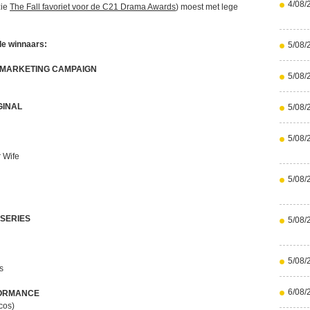
4/08/
zie
The Fall favoriet voor de C21 Drama Awards
) moest met lege
de winnaars:
5/08/
MARKETING CAMPAIGN
5/08/
GINAL
5/08/
5/08/
 Wife
5/08/
SERIES
5/08/
5/08/
s
6/08/
FORMANCE
cos)