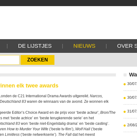
DE LIJSTJES
NIEUWS
OVER 
Wa
30/07
winnen elk twee awards
Londen de C21 International Drama Awards uitgereikt.
Narcos,
30/07
Deutschland 83
waren de winnaars van de avond. Ze wonnen elk
31/07
eerde Editor’s Choice Award en de prijs voor ‘beste acteur’,
Bron/The
s met ‘beste actrice’ en ‘beste terugkerende serie’ en het
tschland 83
won ‘beste niet-Engelstalig drama’ en ‘beste casting’.
2/08/
aren
How to Murder Your Wife
(‘beste tv-film’),
Wolf Hall
(‘beste
 en
Limitless
(‘beste netwerkserie’).
The Fall
dat het meest