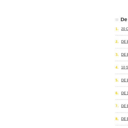
De 
1.
20 
2.
DE 
3.
DE 
4.
10 
5.
DE 
6.
DE 
7.
DE 
8.
DE 