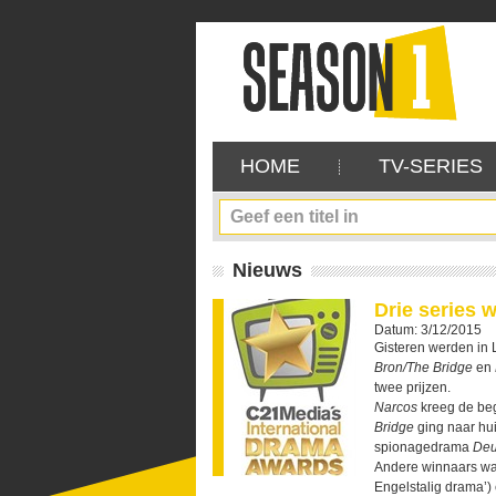
HOME
TV-SERIES
Nieuws
Drie series 
Datum: 3/12/2015
Gisteren werden in 
Bron/The Bridge
en
twee prijzen.
Narcos
kreeg de beg
Bridge
ging naar hui
spionagedrama
Deu
Andere winnaars w
Engelstalig drama’)