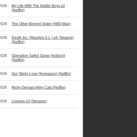
2026
My Life With The Walter Boys s3
(Netflix)
2026
The Other Bennet Sister (HBO Max)
2026
Death Inc. (Muertos S.L.) s4 (Spaans)
(Netflix)
2026
Operation Safed Sagar (Indisch)
(Netflix)
2026
Our Sticky Love (Koreaans) (Netflix)
2026
Ricky Gervais Alley Cats (Netflix)
2026
Lioness s3 (Streamz)