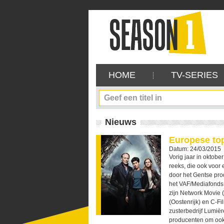
HOME
TV-SERIES
Nieuws
Europese top
Datum: 24/03/2015
Vorig jaar in oktob
reeks, die ook voo
door het Gentse pr
het VAF/Mediafonds 
zijn Network Movie 
(Oostenrijk) en C-Fi
zusterbedrijf Lumiè
producenten om ook