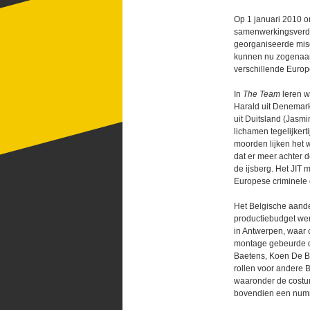
Op 1 januari 2010 
samenwerkingsverdra
georganiseerde misd
kunnen nu zogenaamd
verschillende Europ
In
The Team
leren w
Harald uit Denemark
uit Duitsland (Jasmi
lichamen tegelijker
moorden lijken het 
dat er meer achter d
de ijsberg. Het JIT
Europese criminele 
Het Belgische aande
productiebudget we
in Antwerpen, waar
montage gebeurde de
Baetens, Koen De Bo
rollen voor andere B
waaronder de costu
bovendien een numm