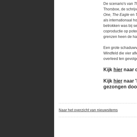
De scenario's van
T
Thorsboe, de schrij
One, The Eagle
en
als internationaal h
betrokken was bij s
coproductie op poten
grenzen heen de han
Een grote schaduwvle
Windfeld die vier af
overleed ten gevolg
Kijk
hier
naar d
Kijk
hier
naar '
gezongen door
Naar het overzicht van nieuwsitems