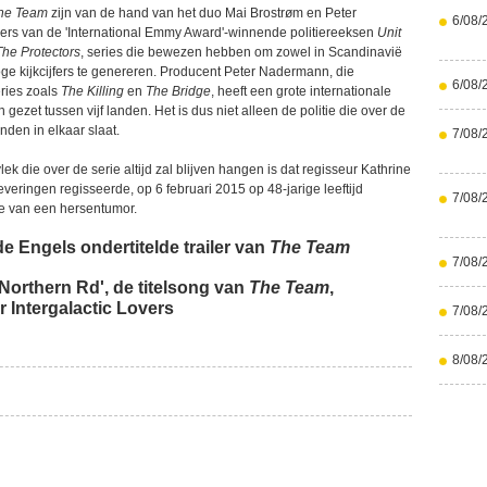
he Team
zijn van de hand van het duo Mai Brostrøm en Peter
6/08/
vers van de 'International Emmy Award'-winnende politiereeksen
Unit
The Protectors
, series die bewezen hebben om zowel in Scandinavië
oge kijkcijfers te genereren. Producent Peter Nadermann, die
6/08/
eries zoals
The Killing
en
The Bridge
, heeft een grote internationale
 gezet tussen vijf landen. Het is dus niet alleen de politie die over de
den in elkaar slaat.
7/08/
k die over de serie altijd zal blijven hangen is dat regisseur Kathrine
leveringen regisseerde, op 6 februari 2015 op 48-jarige leeftijd
7/08/
e van een hersentumor.
e Engels ondertitelde trailer van
The Team
7/08/
Northern Rd', de titelsong van
The Team
,
 Intergalactic Lovers
7/08/
8/08/