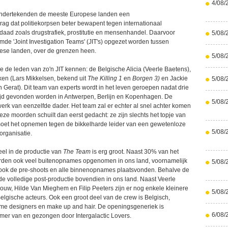
4/08/
ondertekenden de meeste Europese landen een
g dat politiekorpsen beter bewapent tegen internationaal
aad zoals drugstrafiek, prostitutie en mensenhandel. Daarvoor
5/08/
e 'Joint Investigation Teams' (JIT's) opgezet worden tussen
ese landen, over de grenzen heen.
5/08/
e de leden van zo'n JIT kennen: de Belgische Alicia (Veerle Baetens),
en (Lars Mikkelsen, bekend uit
The Killing 1
en
Borgen 3)
en Jackie
5/08/
n Gerat). Dit team van experts wordt in het leven geroepen nadat drie
tijd gevonden worden in Antwerpen, Berlijn en Kopenhagen. De
5/08/
werk van eenzelfde dader. Het team zal er echter al snel achter komen
eze moorden schuilt dan eerst gedacht: ze zijn slechts het topje van
 moet het opnemen tegen de bikkelharde leider van een gewetenloze
5/08/
organisatie.
el in de productie van
The Team
is erg groot. Naast 30% van het
rden ook veel buitenopnames opgenomen in ons land, voornamelijk
5/08/
 ook de pre-shoots en alle binnenopnames plaatsvonden. Behalve de
 volledige post-productie bovendien in ons land. Naast Veerle
uw, Hilde Van Mieghem en Filip Peeters zijn er nog enkele kleinere
5/08/
elgische acteurs. Ook een groot deel van de crew is Belgisch,
me designers en make up and hair. De openingsgeneriek is
6/08/
er van en gezongen door Intergalactic Lovers.