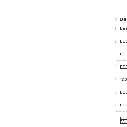
De 
1.
DE 
2.
DE 
3.
DE 
4.
DE 
5.
10 
6.
DE 
7.
DE 
8.
DE 
BAL