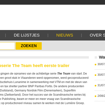
DE LIJSTJES
NIEUWS
OVER 
Wa
30/07
serie The Team heeft eerste trailer
er gingen de opnames van de achtdelige serie
The Team
van start. De
30/07
r een groot stuk in Vlaanderen werd opgenomen, werd gecoproduceerd
oductiehuis Lunanime in samenwerking met VTM en met de steun van
31/07
en tax shelter partner BNP Paribas Fortis. De andere producenten
(Duitsland), Germany Nordisk Film (Denemarken), Superfilm
lms (Zwitserland). Door het succes van de Scandinavische series bij
2/08/
re Publishing, kwam er meer en meer vraag van Scandinavische
 op productioneel niveau samen te werken met de Lumière Groep.