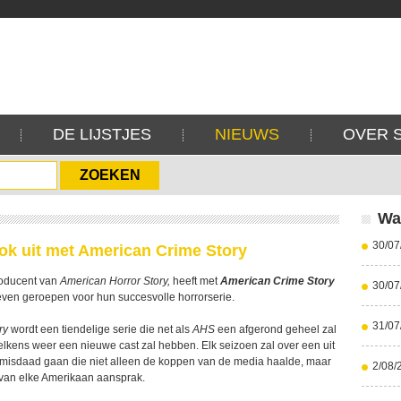
DE LIJSTJES
NIEUWS
OVER 
Wa
30/07
ok uit met American Crime Story
roducent van
American Horror Story,
heeft met
American Crime Story
30/07
leven geroepen voor hun succesvolle horrorserie.
31/07
ry
wordt een tiendelige serie die net als
AHS
een afgerond geheel zal
elkens weer een nieuwe cast zal hebben. Elk seizoen zal over een uit
misdaad gaan die niet alleen de koppen van de media haalde, maar
2/08/
van elke Amerikaan aansprak.