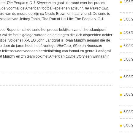
4/08/
heet
The People v. O.J. Simpson
en gaat uiteraard over het proces
, de voormalige American football-speler en acteur
(The Naked Gun,
erd van de moord op zijn ex Nicole Brown en haar vriend. De serie is
seller van Jeffrey Tobin, 'The Run of His Life: The People v. O.J.
5/08/
od Reporter zal de serie het proces bekijken vanuit het standpunt
5/08/
 zal de focus gelegd worden op de dingen die zich afspeelden achter
stitie. Volgens FX-CEO John Landgraf is Ryan Murphy iemand die de
ie door de jaren heen heeft verlegd:
Nip/Tuck, Glee
en
American
5/08/
 telkens weer voor een herdefiniëring van format en genre. Landgraf
dat Murphy en z’n team ook met
American Crime Story
een winnaar in
5/08/
5/08/
5/08/
5/08/
6/08/