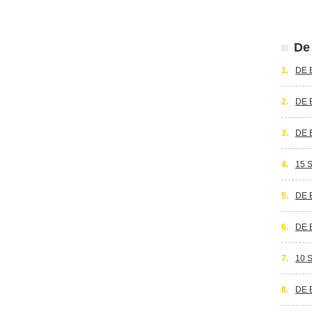
De 
1.
DE 
2.
DE 
3.
DE 
4.
15 
5.
DE 
6.
DE 
7.
10 
8.
DE 