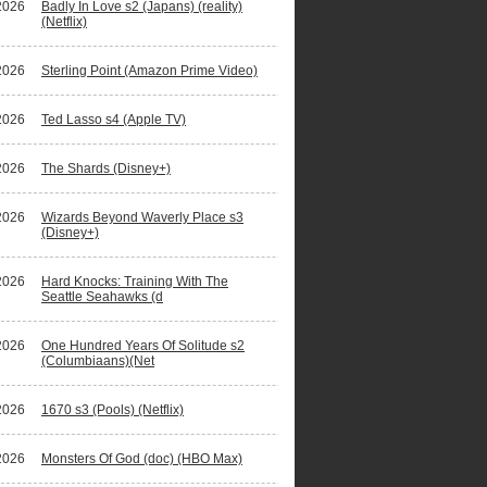
2026
Badly In Love s2 (Japans) (reality)
(Netflix)
2026
Sterling Point (Amazon Prime Video)
2026
Ted Lasso s4 (Apple TV)
2026
The Shards (Disney+)
2026
Wizards Beyond Waverly Place s3
(Disney+)
2026
Hard Knocks: Training With The
Seattle Seahawks (d
2026
One Hundred Years Of Solitude s2
(Columbiaans)(Net
2026
1670 s3 (Pools) (Netflix)
2026
Monsters Of God (doc) (HBO Max)