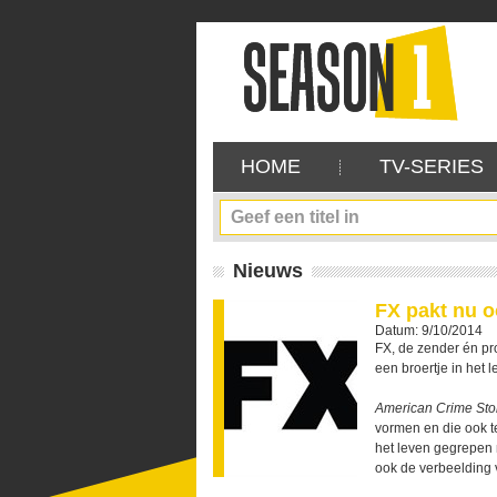
HOME
TV-SERIES
Nieuws
FX pakt nu o
Datum: 9/10/2014
FX, de zender én p
een broertje in het 
American Crime Sto
vormen en die ook t
het leven gegrepen 
ook de verbeelding 