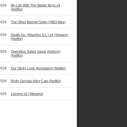
2026
My Life With The Walter Boys s3
(Netflix)
2026
The Other Bennet Sister (HBO Max)
2026
Death Inc. (Muertos S.L.) s4 (Spaans)
(Netflix)
2026
Operation Safed Sagar (Indisch)
(Netflix)
2026
Our Sticky Love (Koreaans) (Netflix)
2026
Ricky Gervais Alley Cats (Netflix)
2026
Lioness s3 (Streamz)