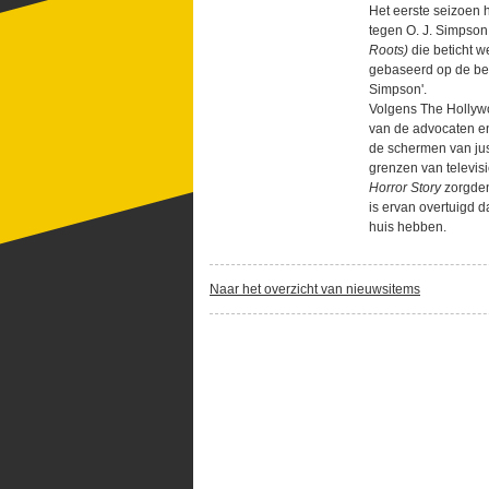
Het eerste seizoen 
tegen O. J. Simpson
Roots)
die beticht w
gebaseerd op de best
Simpson'.
Volgens The Hollywo
van de advocaten en
de schermen van ju
grenzen van televis
Horror Story
zorgden
is ervan overtuigd 
huis hebben.
Naar het overzicht van nieuwsitems