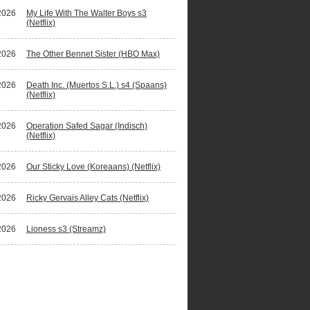
2026
My Life With The Walter Boys s3
(Netflix)
2026
The Other Bennet Sister (HBO Max)
2026
Death Inc. (Muertos S.L.) s4 (Spaans)
(Netflix)
2026
Operation Safed Sagar (Indisch)
(Netflix)
2026
Our Sticky Love (Koreaans) (Netflix)
2026
Ricky Gervais Alley Cats (Netflix)
2026
Lioness s3 (Streamz)