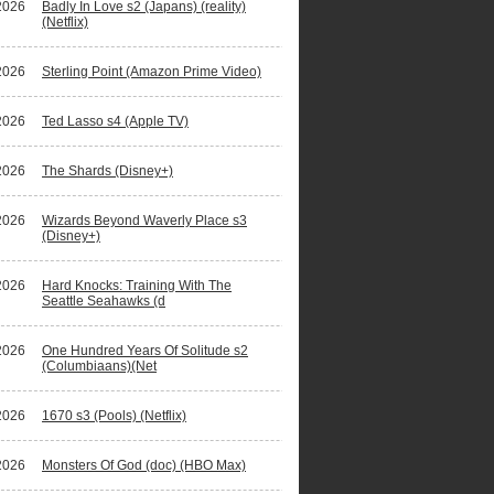
2026
Badly In Love s2 (Japans) (reality)
(Netflix)
2026
Sterling Point (Amazon Prime Video)
2026
Ted Lasso s4 (Apple TV)
2026
The Shards (Disney+)
2026
Wizards Beyond Waverly Place s3
(Disney+)
2026
Hard Knocks: Training With The
Seattle Seahawks (d
2026
One Hundred Years Of Solitude s2
(Columbiaans)(Net
2026
1670 s3 (Pools) (Netflix)
2026
Monsters Of God (doc) (HBO Max)