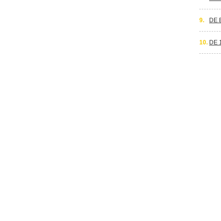
9.
DE 
10.
DE 