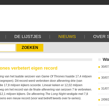
DE LIJSTJES
NIEUWS
OVER 
Wa
30/07
nes verbetert eigen record
ing van het laatste seizoen van
Game Of Thrones
haalde 17,4 miljoen
30/07
inbegrepen). Dit record werd verbroken door aflevering drie (van
e 17,8 miljoen kijkers scoorde. Lineair keken er 12,02 miljoen
31/07
noeg om het record van de finale-aflevering van seizoen 7 te verbreken.
2,1 miljoen kijkers. De aflevering
The Long Night
vestigde met 7,8
ens een nieuw record (voor wat betreft tweets over tv-series).
2/08/