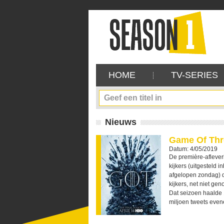
HOME
TV-SERIES
Nieuws
Game Of Thro
Datum: 4/05/2019
De première-aflever
kijkers (uitgesteld 
afgelopen zondag) di
kijkers, net niet ge
Dat seizoen haalde 1
miljoen tweets evene