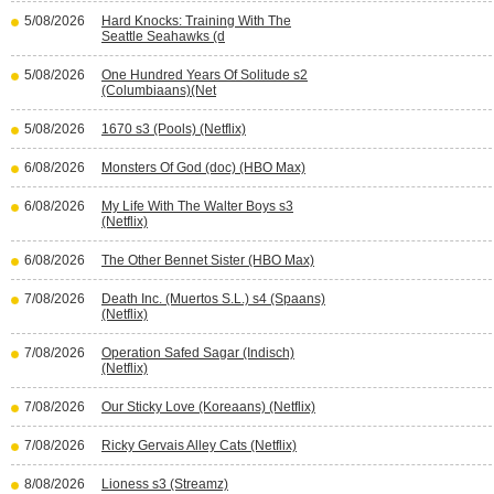
5/08/2026
Hard Knocks: Training With The
Seattle Seahawks (d
5/08/2026
One Hundred Years Of Solitude s2
(Columbiaans)(Net
5/08/2026
1670 s3 (Pools) (Netflix)
6/08/2026
Monsters Of God (doc) (HBO Max)
6/08/2026
My Life With The Walter Boys s3
(Netflix)
6/08/2026
The Other Bennet Sister (HBO Max)
7/08/2026
Death Inc. (Muertos S.L.) s4 (Spaans)
(Netflix)
7/08/2026
Operation Safed Sagar (Indisch)
(Netflix)
7/08/2026
Our Sticky Love (Koreaans) (Netflix)
7/08/2026
Ricky Gervais Alley Cats (Netflix)
8/08/2026
Lioness s3 (Streamz)