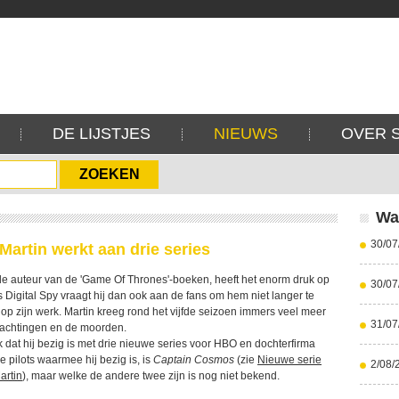
DE LIJSTJES
NIEUWS
OVER 
Wa
30/07
Martin werkt aan drie series
e auteur van de 'Game Of Thrones'-boeken, heeft het enorm druk op
30/07
s Digital Spy vraagt hij dan ook aan de fans om hem niet langer te
 op zijn werk. Martin kreeg rond het vijfde seizoen immers veel meer
31/07
rkrachtingen en de moorden.
k dat hij bezig is met drie nieuwe series voor HBO en dochterfirma
 pilots waarmee hij bezig is, is
Captain Cosmos
(zie
Nieuwe serie
2/08/
artin
), maar welke de andere twee zijn is nog niet bekend.