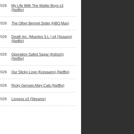
2026
My Life With The Walter Boys s3
(Netflix)
2026
The Other Bennet Sister (HBO Max)
2026
Death Inc. (Muertos S.L.) s4 (Spaans)
(Netflix)
2026
Operation Safed Sagar (Indisch)
(Netflix)
2026
Our Sticky Love (Koreaans) (Netflix)
2026
Ricky Gervais Alley Cats (Netflix)
2026
Lioness s3 (Streamz)