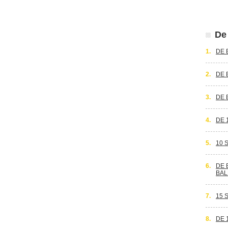
De 
1.
DE 
2.
DE 
3.
DE 
4.
DE 
5.
10 
6.
DE 
BAL
7.
15 
8.
DE 