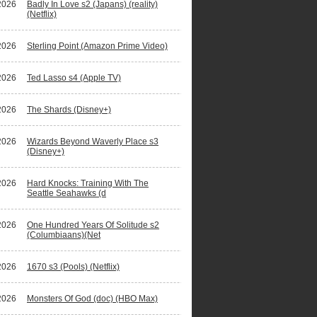
2026
Badly In Love s2 (Japans) (reality)
(Netflix)
2026
Sterling Point (Amazon Prime Video)
2026
Ted Lasso s4 (Apple TV)
2026
The Shards (Disney+)
2026
Wizards Beyond Waverly Place s3
(Disney+)
2026
Hard Knocks: Training With The
Seattle Seahawks (d
2026
One Hundred Years Of Solitude s2
(Columbiaans)(Net
2026
1670 s3 (Pools) (Netflix)
2026
Monsters Of God (doc) (HBO Max)