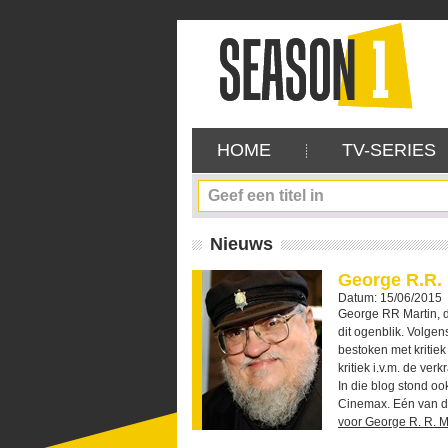
HOME
TV-SERIES
Nieuws
George R.R. 
Datum: 15/06/2015
George RR Martin, d
dit ogenblik. Volgen
bestoken met kritiek
kritiek i.v.m. de ve
In die blog stond oo
Cinemax. Eén van de
voor George R. R. M