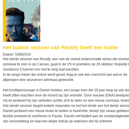
Het laatste seizoen van Rectify heeft een trailer
Datum: 5/08/2016
Het vierde seizoen van
Rectify
, een van de meest onderschatte series die mome
opnieuw te zien is op Canvas, gaat in de VS in première op 26 oktober. Hopelijk 
Sundance Channel ons niet te lang laat wachten.
In de lange trailer die online werd gezet, krijg je ook een overzicht van wat er de
afgelopen drie seizoenen allemaal gebeurde.
Het hoofdpersonage is Daniel Holden, een jonge man die 19 jaar lang op zijn do
heeft zitten wachten voor de moord op zijn vriendin. Door nieuwe (DNA) bewijzen
vrij en probeert hij zijn verleden achter zich te laten en een nieuw, normaal, leven 
Het vierde seizoen begint enkele maanden na het het einde van het derde seizo
Daniel probeert een nieuw leven te leiden in Nashville, terwijl zijn zwaar geteke
familie probeert te overleven in Paulie. Daniel zelf twijfelt aan de omstandighed
zijn veroordeling en laat een diepe indruk op iedereen die hij ontmoet.