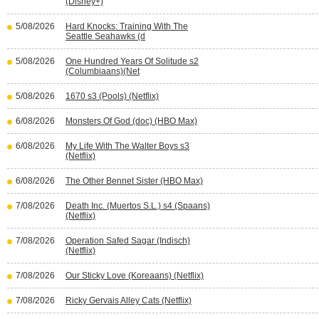
(Disney+)
5/08/2026
Hard Knocks: Training With The
Seattle Seahawks (d
5/08/2026
One Hundred Years Of Solitude s2
(Columbiaans)(Net
5/08/2026
1670 s3 (Pools) (Netflix)
6/08/2026
Monsters Of God (doc) (HBO Max)
6/08/2026
My Life With The Walter Boys s3
(Netflix)
6/08/2026
The Other Bennet Sister (HBO Max)
7/08/2026
Death Inc. (Muertos S.L.) s4 (Spaans)
(Netflix)
7/08/2026
Operation Safed Sagar (Indisch)
(Netflix)
7/08/2026
Our Sticky Love (Koreaans) (Netflix)
7/08/2026
Ricky Gervais Alley Cats (Netflix)