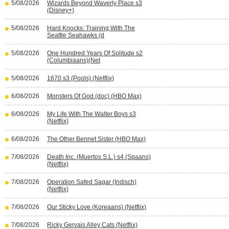
5/08/2026
Wizards Beyond Waverly Place s3
(Disney+)
5/08/2026
Hard Knocks: Training With The
Seattle Seahawks (d
5/08/2026
One Hundred Years Of Solitude s2
(Columbiaans)(Net
5/08/2026
1670 s3 (Pools) (Netflix)
6/08/2026
Monsters Of God (doc) (HBO Max)
6/08/2026
My Life With The Walter Boys s3
(Netflix)
6/08/2026
The Other Bennet Sister (HBO Max)
7/08/2026
Death Inc. (Muertos S.L.) s4 (Spaans)
(Netflix)
7/08/2026
Operation Safed Sagar (Indisch)
(Netflix)
7/08/2026
Our Sticky Love (Koreaans) (Netflix)
7/08/2026
Ricky Gervais Alley Cats (Netflix)