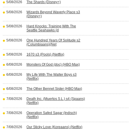
5/08/2026
The Shards (Disney+)
5/08/2026
Wizards Beyond Waverly Place s3
(Disney+)
5/08/2026
Hard Knocks: Training With The
Seattle Seahawks (d
5/08/2026
One Hundred Years Of Solitude s2
(Columbiaans)(Net
5/08/2026
1670 s3 (Pools) (Netflix)
6/08/2026
Monsters Of God (doc) (HBO Max)
6/08/2026
My Life With The Walter Boys s3
(Netflix)
6/08/2026
The Other Bennet Sister (HBO Max)
7/08/2026
Death Inc. (Muertos S.L.) s4 (Spaans)
(Netflix)
7/08/2026
Operation Safed Sagar (Indisch)
(Netflix)
7/08/2026
Our Sticky Love (Koreaans) (Netflix)