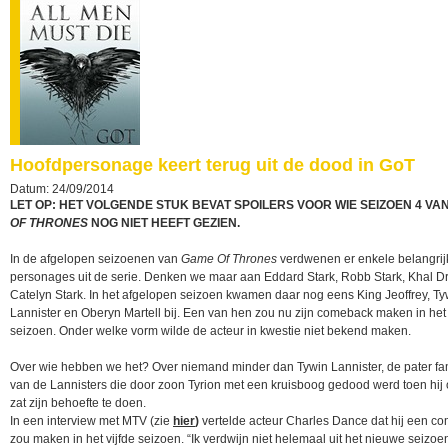
Hoofdpersonage keert terug uit de dood in GoT
Datum: 24/09/2014
LET OP: HET VOLGENDE STUK BEVAT SPOILERS VOOR WIE SEIZOEN 4 VA
OF THRONES
NOG NIET HEEFT GEZIEN.
In de afgelopen seizoenen van
Game Of Thrones
verdwenen er enkele belangrij
personages uit de serie. Denken we maar aan Eddard Stark, Robb Stark, Khal D
Catelyn Stark. In het afgelopen seizoen kwamen daar nog eens King Jeoffrey, Ty
Lannister en Oberyn Martell bij. Een van hen zou nu zijn comeback maken in het 
seizoen. Onder welke vorm wilde de acteur in kwestie niet bekend maken.
Over wie hebben we het? Over niemand minder dan Tywin Lannister, de pater fa
van de Lannisters die door zoon Tyrion met een kruisboog gedood werd toen hij 
zat zijn behoefte te doen.
In een interview met MTV (zie
hier
)
vertelde acteur Charles Dance dat hij een c
zou maken in het vijfde seizoen. “Ik verdwijn niet helemaal uit het nieuwe seizoe