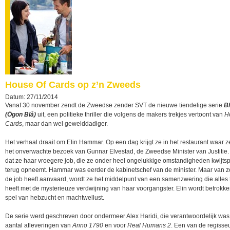
House Of Cards op z’n Zweeds
Datum: 27/11/2014
Vanaf 30 november zendt de Zweedse zender SVT de nieuwe tiendelige serie
B
(Ögon Blå)
uit, een politieke thriller die volgens de makers trekjes vertoont van
H
Cards
, maar dan wel gewelddadiger.
Het verhaal draait om Elin Hammar. Op een dag krijgt ze in het restaurant waar z
het onverwachte bezoek van Gunnar Elvestad, de Zweedse Minister van Justitie. 
dat ze haar vroegere job, die ze onder heel ongelukkige omstandigheden kwijts
terug opneemt. Hammar was eerder de kabinetschef van de minister. Maar van z
de job heeft aanvaard, wordt ze het middelpunt van een samenzwering die alles
heeft met de mysterieuze verdwijning van haar voorgangster. Elin wordt betrokke
spel van hebzucht en machtwellust.
De serie werd geschreven door ondermeer Alex Haridi, die verantwoordelijk was
aantal afleveringen van
Anno 1790
en voor
Real Humans 2
. Een van de regisse