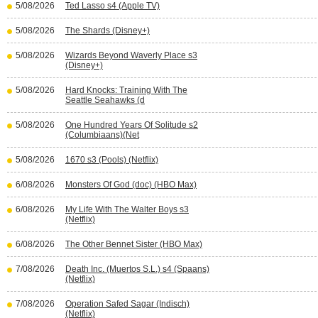
5/08/2026
Ted Lasso s4 (Apple TV)
5/08/2026
The Shards (Disney+)
5/08/2026
Wizards Beyond Waverly Place s3
(Disney+)
5/08/2026
Hard Knocks: Training With The
Seattle Seahawks (d
5/08/2026
One Hundred Years Of Solitude s2
(Columbiaans)(Net
5/08/2026
1670 s3 (Pools) (Netflix)
6/08/2026
Monsters Of God (doc) (HBO Max)
6/08/2026
My Life With The Walter Boys s3
(Netflix)
6/08/2026
The Other Bennet Sister (HBO Max)
7/08/2026
Death Inc. (Muertos S.L.) s4 (Spaans)
(Netflix)
7/08/2026
Operation Safed Sagar (Indisch)
(Netflix)