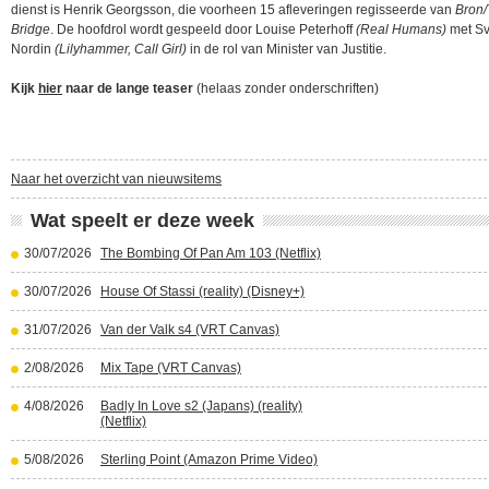
dienst is Henrik Georgsson, die voorheen 15 afleveringen regisseerde van
Bron
Bridge
. De hoofdrol wordt gespeeld door Louise Peterhoff
(Real Humans)
met S
Nordin
(Lilyhammer, Call Girl)
in de rol van Minister van Justitie.
Kijk
hier
naar de lange teaser
(helaas zonder onderschriften)
Naar het overzicht van nieuwsitems
Wat speelt er deze week
30/07/2026
The Bombing Of Pan Am 103 (Netflix)
30/07/2026
House Of Stassi (reality) (Disney+)
31/07/2026
Van der Valk s4 (VRT Canvas)
2/08/2026
Mix Tape (VRT Canvas)
4/08/2026
Badly In Love s2 (Japans) (reality)
(Netflix)
5/08/2026
Sterling Point (Amazon Prime Video)