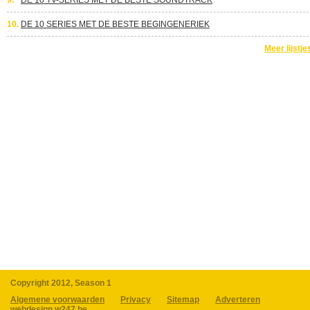
9.
DE 10 TV-SERIES MET DE BESTE SOUNDTRACK
10.
DE 10 SERIES MET DE BESTE BEGINGENERIEK
Meer lijstje
Copyright 2012, Season 1
Algemene voorwaarden
Privacy
Sitemap
Adverteren
webdesign w247.be