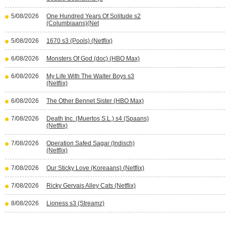
5/08/2026
One Hundred Years Of Solitude s2
(Columbiaans)(Net
5/08/2026
1670 s3 (Pools) (Netflix)
6/08/2026
Monsters Of God (doc) (HBO Max)
6/08/2026
My Life With The Walter Boys s3
(Netflix)
6/08/2026
The Other Bennet Sister (HBO Max)
7/08/2026
Death Inc. (Muertos S.L.) s4 (Spaans)
(Netflix)
7/08/2026
Operation Safed Sagar (Indisch)
(Netflix)
7/08/2026
Our Sticky Love (Koreaans) (Netflix)
7/08/2026
Ricky Gervais Alley Cats (Netflix)
8/08/2026
Lioness s3 (Streamz)