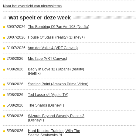
Naar het overzicht van nieuwsitems
Wat speelt er deze week
30/07/2026
The Bombing Of Pan Am 103 (Netflix)
30/07/2026
House Of Stassi (reality) (Disney+)
31/07/2026
Van der Valk s4 (VRT Canvas)
2/08/2026
Mix Tape (VRT Canvas)
4/08/2026
Badly In Love s2 (Japans) (reality)
(Netflix)
5/08/2026
Sterling Point (Amazon Prime Video)
5/08/2026
Ted Lasso s4 (Apple TV)
5/08/2026
The Shards (Disney+)
5/08/2026
Wizards Beyond Waverly Place s3
(Disney+)
5/08/2026
Hard Knocks: Training With The
Seattle Seahawks (d