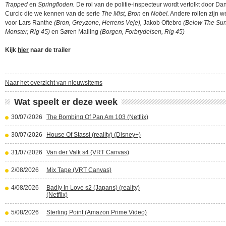
Trapped
en
Springfloden.
De rol van de politie-inspecteur wordt vertolkt door Da
Curcic die we kennen van de serie
The Mist, Bron
en
Nobel.
Andere rollen zijn 
voor Lars Ranthe
(Bron, Greyzone, Herrens Veje),
Jakob Oftebro
(Below The Sur
Monster, Rig 45)
en Søren Malling
(Borgen, Forbrydelsen, Rig 45)
Kijk
hier
naar de trailer
Naar het overzicht van nieuwsitems
Wat speelt er deze week
30/07/2026
The Bombing Of Pan Am 103 (Netflix)
30/07/2026
House Of Stassi (reality) (Disney+)
31/07/2026
Van der Valk s4 (VRT Canvas)
2/08/2026
Mix Tape (VRT Canvas)
4/08/2026
Badly In Love s2 (Japans) (reality)
(Netflix)
5/08/2026
Sterling Point (Amazon Prime Video)