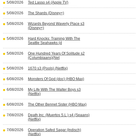
5/08/2026
Ted Lasso s4 (Apple TV)
5/08/2026
The Shards (Disney+)
5/08/2026
Wizards Beyond Waverly Place s3
(Disney+)
5/08/2026
Hard Knocks: Training With The
Seattle Seahawks (d
5/08/2026
One Hundred Years Of Solitude s2
(Columbiaans)(Net
5/08/2026
1670 s3 (Pools) (Netflix)
6/08/2026
Monsters Of God (doc) (HBO Max)
6/08/2026
My Life With The Walter Boys s3
(Netflix)
6/08/2026
The Other Bennet Sister (HBO Max)
7/08/2026
Death Inc. (Muertos S.L.) s4 (Spaans)
(Netflix)
7/08/2026
Operation Safed Sagar (Indisch)
(Netflix)