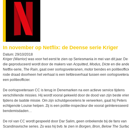
In november op Netflix: de Deense serie Kriger
Datum: 29/10/2018
Kriger (Warrior)
was voor het eerst te zien op Seriesmania in mei van dit jaar. De
die geproduceerd wordt door de makers van
Acquitted, Modus, Dicte
en die and
Netflix-serie,
The Rain
, gaat over oorlogsveteranen, motor bendes en politieoffic
rode draad doorheen het verhaal is een liefdesverhaal tussen een oorlogsveter
een politieofficier.
De oorlogsveteraan CC is terug in Denemarken na een actieve service tijdens
verschillende missies. Hij wordt vooral gekweld door de dood van zijn beste vrie
tijdens de laatste missie. Om zijn schuldgevoelens te verwerken, gaat hij Peters
echtgenote Louise helpen. Zij is een politie-inspecteur die vooral geïnteresseerd 
bendemisdaden…
De rol van CC wordt gespeeld door Dar Salim, geen onbekende bij de fans van
Scandinavische series. Zo was hij bvb. te zien in
Borgen, Bron, Below The Surfac