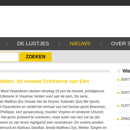
DE LIJSTJES
NIEUWS
OVER 
Wa
30/07
elden, de nieuwe fictieserie van Eén
 West-Vlaanderen stelden dinsdag 19 juni de nieuwe, prestigieuze
30/07
ictieserie In Vlaamse Velden voor aan de pers. De serie,
an Matthys (De Smaak Van de Keyser, Katarakt, Quiz Me Quick)
31/07
est-Vlaanderen en vertelt het verhaal van het Gentse gezin Boesman,
 Phillippe, een gynaecoloog, moeder Virginie en kinderen Vincent,
Het gezin probeert te overleven, maar ieder van hen zal op zijn
2/08/
varen en zijn leven ingrijpend zien veranderen. De ouders worden
pbrouck en Barbara Sarafian, terwijl Matthieu Sys, Wietse Tanghe en