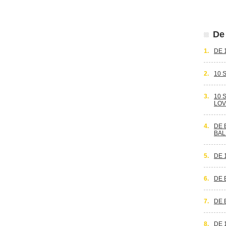
De 
1.
DE 
2.
10 
3.
10 
LOV
4.
DE 
BAL
5.
DE 
6.
DE 
7.
DE 
8.
DE 