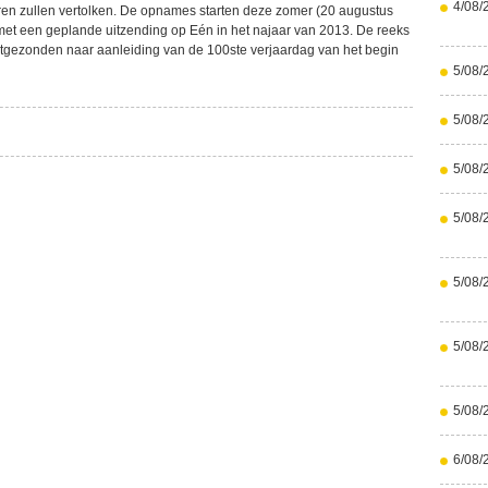
4/08/
ren zullen vertolken. De opnames starten deze zomer (20 augustus
, met een geplande uitzending op Eén in het najaar van 2013. De reeks
tgezonden naar aanleiding van de 100ste verjaardag van het begin
5/08/
5/08/
5/08/
5/08/
5/08/
5/08/
5/08/
6/08/