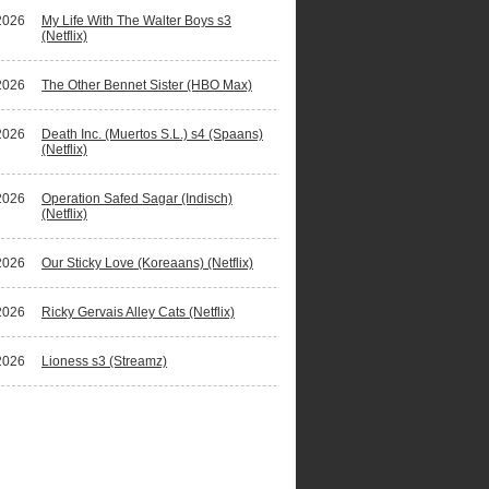
2026
My Life With The Walter Boys s3
(Netflix)
2026
The Other Bennet Sister (HBO Max)
2026
Death Inc. (Muertos S.L.) s4 (Spaans)
(Netflix)
2026
Operation Safed Sagar (Indisch)
(Netflix)
2026
Our Sticky Love (Koreaans) (Netflix)
2026
Ricky Gervais Alley Cats (Netflix)
2026
Lioness s3 (Streamz)