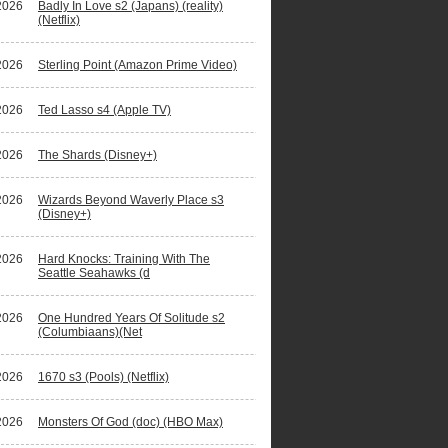
2026
Badly In Love s2 (Japans) (reality)
(Netflix)
2026
Sterling Point (Amazon Prime Video)
2026
Ted Lasso s4 (Apple TV)
2026
The Shards (Disney+)
2026
Wizards Beyond Waverly Place s3
(Disney+)
2026
Hard Knocks: Training With The
Seattle Seahawks (d
2026
One Hundred Years Of Solitude s2
(Columbiaans)(Net
2026
1670 s3 (Pools) (Netflix)
2026
Monsters Of God (doc) (HBO Max)