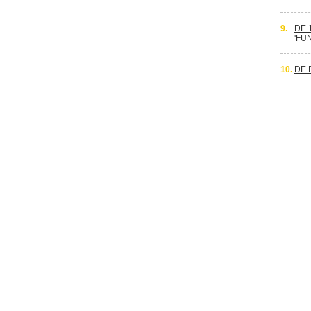
9.
DE 
'FU
10.
DE 