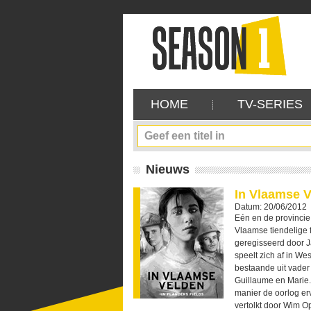
HOME
TV-SERIES
Nieuws
In Vlaamse V
Datum: 20/06/2012
Eén en de provincie
Vlaamse tiendelige f
geregisseerd door J
speelt zich af in W
bestaande uit vader
Guillaume en Marie. 
manier de oorlog er
vertolkt door Wim O