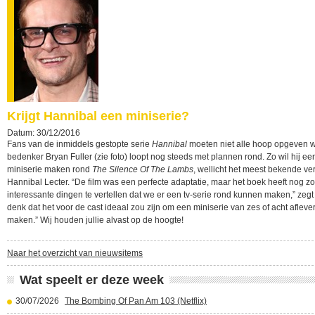
Krijgt Hannibal een miniserie?
Datum: 30/12/2016
Fans van de inmiddels gestopte serie
Hannibal
moeten niet alle hoop opgeven 
bedenker Bryan Fuller (zie foto) loopt nog steeds met plannen rond. Zo wil hij ee
miniserie maken rond
The Silence Of The Lambs
, wellicht het meest bekende ve
Hannibal Lecter. “De film was een perfecte adaptatie, maar het boek heeft nog z
interessante dingen te vertellen dat we er een tv-serie rond kunnen maken,” zegt F
denk dat het voor de cast ideaal zou zijn om een miniserie van zes of acht afleve
maken.” Wij houden jullie alvast op de hoogte!
Naar het overzicht van nieuwsitems
Wat speelt er deze week
30/07/2026
The Bombing Of Pan Am 103 (Netflix)