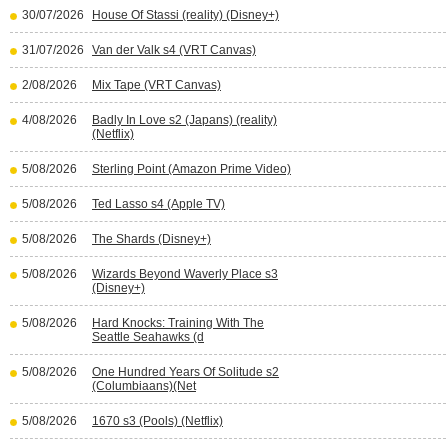
30/07/2026
House Of Stassi (reality) (Disney+)
31/07/2026
Van der Valk s4 (VRT Canvas)
2/08/2026
Mix Tape (VRT Canvas)
4/08/2026
Badly In Love s2 (Japans) (reality)
(Netflix)
5/08/2026
Sterling Point (Amazon Prime Video)
5/08/2026
Ted Lasso s4 (Apple TV)
5/08/2026
The Shards (Disney+)
5/08/2026
Wizards Beyond Waverly Place s3
(Disney+)
5/08/2026
Hard Knocks: Training With The
Seattle Seahawks (d
5/08/2026
One Hundred Years Of Solitude s2
(Columbiaans)(Net
5/08/2026
1670 s3 (Pools) (Netflix)