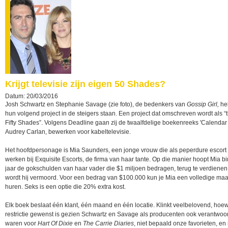
Krijgt televisie zijn eigen 50 Shades?
Datum: 20/03/2016
Josh Schwartz en Stephanie Savage (zie foto), de bedenkers van
Gossip Girl,
he
hun volgend project in de steigers staan. Een project dat omschreven wordt als “
Fifty Shades”. Volgens Deadline gaan zij de twaalfdelige boekenreeks 'Calendar 
Audrey Carlan, bewerken voor kabeltelevisie.
Het hoofdpersonage is Mia Saunders, een jonge vrouw die als peperdure escort
werken bij Exquisite Escorts, de firma van haar tante. Op die manier hoopt Mia b
jaar de gokschulden van haar vader die $1 miljoen bedragen, terug te verdienen,
wordt hij vermoord. Voor een bedrag van $100.000 kun je Mia een volledige ma
huren. Seks is een optie die 20% extra kost.
Elk boek beslaat één klant, één maand en één locatie. Klinkt veelbelovend, hoe
restrictie gewenst is gezien Schwartz en Savage als producenten ook verantwoor
waren voor
Hart Of Dixie
en
The Carrie Diaries
, niet bepaald onze favorieten, en 