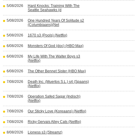
5/08/2026
Hard Knocks: Training With The
Seattle Seahawks (d
5/08/2026
One Hundred Years Of Solitude s2
(Columbiaans)(Net
5/08/2026
1670 s3 (Pools) (Netflix)
6/08/2026
Monsters Of God (doc) (HBO Max)
6/08/2026
My Life With The Walter Boys s3
(Netflix)
6/08/2026
The Other Bennet Sister (HBO Max)
7/08/2026
Death Inc. (Muertos S.L.) s4 (Spaans)
(Netflix)
7/08/2026
Operation Safed Sagar (Indisch)
(Netflix)
7/08/2026
Our Sticky Love (Koreaans) (Netflix)
7/08/2026
Ricky Gervais Alley Cats (Netflix)
8/08/2026
Lioness s3 (Streamz)