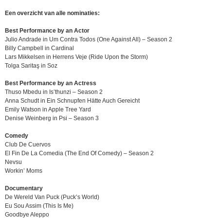
Een overzicht van alle nominaties:
Best Performance by an Actor
Julio Andrade in Um Contra Todos (One Against All) – Season 2
Billy Campbell in Cardinal
Lars Mikkelsen in Herrens Veje (Ride Upon the Storm)
Tolga Saritaş in Soz
Best Performance by an Actress
Thuso Mbedu in Is’thunzi – Season 2
Anna Schudt in Ein Schnupfen Hätte Auch Gereicht
Emily Watson in Apple Tree Yard
Denise Weinberg in Psi – Season 3
Comedy
Club De Cuervos
El Fin De La Comedia (The End Of Comedy) – Season 2
Nevsu
Workin’ Moms
Documentary
De Wereld Van Puck (Puck’s World)
Eu Sou Assim (This Is Me)
Goodbye Aleppo