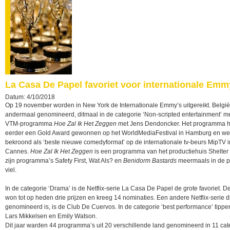
La Casa De Papel favoriet voor internationale Emm
Datum: 4/10/2018
Op 19 november worden in New York de Internationale Emmy’s uitgereikt. België
andermaal genomineerd, ditmaal in de categorie ‘Non-scripted entertainment’ me
VTM-programma
Hoe Zal Ik Het Zeggen
met Jens Dendoncker. Het programma h
eerder een Gold Award gewonnen op het WorldMediaFestival in Hamburg en we
bekroond als ‘beste nieuwe comedyformat’ op de internationale tv-beurs MipTV i
Cannes.
Hoe Zal Ik Het Zeggen
is een programma van het productiehuis Shelter
zijn programma’s Safety First, Wat Als? en
Benidorm Bastards
meermaals in de p
viel.
In de categorie ‘Drama’ is de Netflix-serie La Casa De Papel de grote favoriet. De
won tot op heden drie prijzen en kreeg 14 nominaties. Een andere Netflix-serie d
genomineerd is, is de Club De Cuervos. In de categorie ‘best performance’ tippe
Lars Mikkelsen en Emily Watson.
Dit jaar warden 44 programma’s uit 20 verschillende land genomineerd in 11 cat