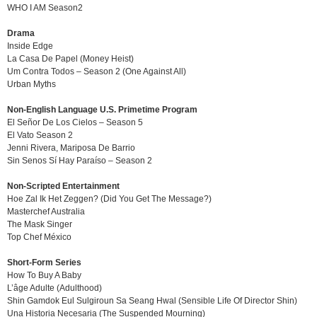
WHO I AM Season2
Drama
Inside Edge
La Casa De Papel (Money Heist)
Um Contra Todos – Season 2 (One Against All)
Urban Myths
Non-English Language U.S. Primetime Program
El Señor De Los Cielos – Season 5
El Vato Season 2
Jenni Rivera, Mariposa De Barrio
Sin Senos Sí Hay Paraíso – Season 2
Non-Scripted Entertainment
Hoe Zal Ik Het Zeggen? (Did You Get The Message?)
Masterchef Australia
The Mask Singer
Top Chef México
Short-Form Series
How To Buy A Baby
L’âge Adulte (Adulthood)
Shin Gamdok Eul Sulgiroun Sa Seang Hwal (Sensible Life Of Director Shin)
Una Historia Necesaria (The Suspended Mourning)