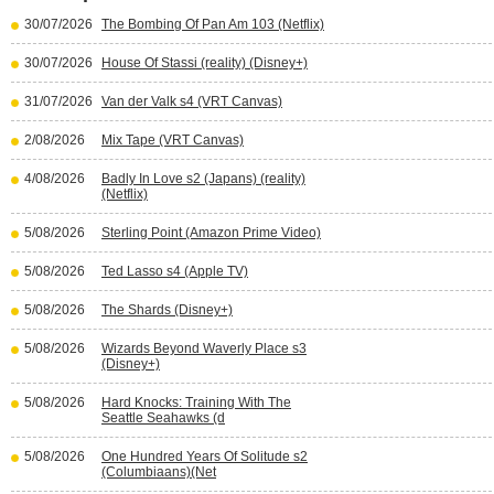
30/07/2026
The Bombing Of Pan Am 103 (Netflix)
30/07/2026
House Of Stassi (reality) (Disney+)
31/07/2026
Van der Valk s4 (VRT Canvas)
2/08/2026
Mix Tape (VRT Canvas)
4/08/2026
Badly In Love s2 (Japans) (reality)
(Netflix)
5/08/2026
Sterling Point (Amazon Prime Video)
5/08/2026
Ted Lasso s4 (Apple TV)
5/08/2026
The Shards (Disney+)
5/08/2026
Wizards Beyond Waverly Place s3
(Disney+)
5/08/2026
Hard Knocks: Training With The
Seattle Seahawks (d
5/08/2026
One Hundred Years Of Solitude s2
(Columbiaans)(Net