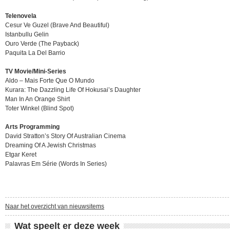
Telenovela
Cesur Ve Guzel (Brave And Beautiful)
Istanbullu Gelin
Ouro Verde (The Payback)
Paquita La Del Barrio
TV Movie/Mini-Series
Aldo – Mais Forte Que O Mundo
Kurara: The Dazzling Life Of Hokusai’s Daughter
Man In An Orange Shirt
Toter Winkel (Blind Spot)
Arts Programming
David Stratton’s Story Of Australian Cinema
Dreaming Of A Jewish Christmas
Etgar Keret
Palavras Em Série (Words In Series)
Naar het overzicht van nieuwsitems
Wat speelt er deze week