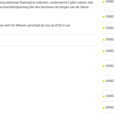
4/08/
anscontinental Railroad te voltooien, onderneemt Cullen samen met
se krachtsinspanning die hen doorheen de bergen van de Sierra
5/08/
 van
Hell On Wheels
verschijnt bij ons op DVD in juli.
5/08/
5/08/
5/08/
5/08/
5/08/
5/08/
6/08/