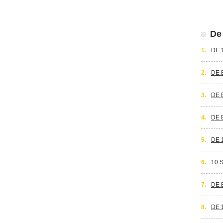
De 
1.
DE 
2.
DE 
3.
DE 
4.
DE 
5.
DE 
6.
10 
7.
DE 
8.
DE 