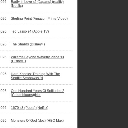
2026
Badly In Love s2 (Japans) (reality)
(Netflix)
2026
Sterling Point (Amazon Prime Video)
2026
Ted Lasso s4 (Apple TV)
2026
The Shards (Disney+)
2026
Wizards Beyond Waverly Place s3
(Disney+)
2026
Hard Knocks: Training With The
Seattle Seahawks (d
2026
One Hundred Years Of Solitude s2
(Columbiaans)(Net
2026
1670 s3 (Pools) (Netflix)
2026
Monsters Of God (doc) (HBO Max)