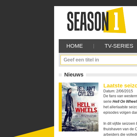
HOME
TV-SERIES
Nieuws
Laatste seiz
Datum: 2/06/2015
De fans van westerns
serie
Hell On Wheel
het allerlaatste sei
episodes volgen dan
In dit vijfde seizoen
thuishaven van de Ce
arbeiders die volled