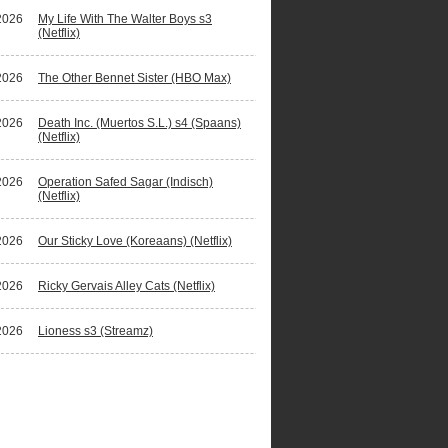
2026
My Life With The Walter Boys s3
(Netflix)
2026
The Other Bennet Sister (HBO Max)
2026
Death Inc. (Muertos S.L.) s4 (Spaans)
(Netflix)
2026
Operation Safed Sagar (Indisch)
(Netflix)
2026
Our Sticky Love (Koreaans) (Netflix)
2026
Ricky Gervais Alley Cats (Netflix)
2026
Lioness s3 (Streamz)