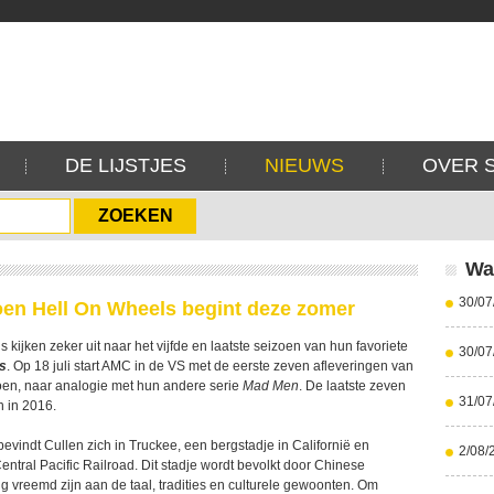
DE LIJSTJES
NIEUWS
OVER 
Wa
30/07
oen Hell On Wheels begint deze zomer
 kijken zeker uit naar het vijfde en laatste seizoen van hun favoriete
30/07
s
. Op 18 juli start AMC in de VS met de eerste zeven afleveringen van
zoen, naar analogie met hun andere serie
Mad Men
. De laatste zeven
31/07
 in 2016.
 bevindt Cullen zich in Truckee, een bergstadje in Californië en
2/08/
ntral Pacific Railroad. Dit stadje wordt bevolkt door Chinese
ig vreemd zijn aan de taal, tradities en culturele gewoonten. Om