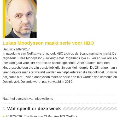
Lukas Moodysson maakt serie voor HBO
Datum: 21/09/2017
In navolging van Netflix, werpt nu ook HBO zich op de Scandinavische markt. D
regisseur Lukas Moodysson
(Fucking Amal, Together, Lilya 4-Ever
en
We Are The
(zie foto)
gaat voor HBO Nordic de achtdelige serie
Gösta
draaien, over een
kinderpsycholoog die zijn eerste job krijgt in een klein dorpje. De 28-jarige man 
vriendelijkste mens ter wereld worden en helpt iedereen die hij ontmoet. Soms l
dat, soms niet… Voor Moodysson moet de serie een mix worden van komedie en
Dostojevski. De serie wordt pas verwacht in 2019.
Naar het overzicht van nieuwsitems
Wat speelt er deze week
30/07/2026
The Bombing Of Pan Am 103 (Netflix)