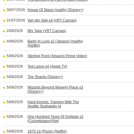
30/07/2026
House Of Stassi (reality) (Disney+)
31/07/2026
Van der Valk s4 (VRT Canvas)
2/08/2026
Mix Tape (VRT Canvas)
4/08/2026
Badly In Love s2 (Japans) (reality)
(Netflix)
5/08/2026
Sterling Point (Amazon Prime Video)
5/08/2026
Ted Lasso s4 (Apple TV)
5/08/2026
The Shards (Disney+)
5/08/2026
Wizards Beyond Waverly Place s3
(Disney+)
5/08/2026
Hard Knocks: Training With The
Seattle Seahawks (d
5/08/2026
One Hundred Years Of Solitude s2
(Columbiaans)(Net
5/08/2026
1670 s3 (Pools) (Netflix)