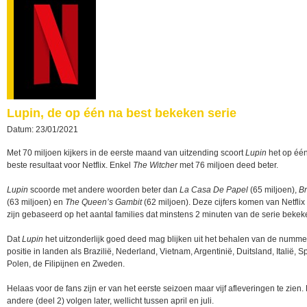
Lupin, de op één na best bekeken serie
Datum: 23/01/2021
Met 70 miljoen kijkers in de eerste maand van uitzending scoort
Lupin
het op éé
beste resultaat voor Netflix. Enkel
The Witcher
met 76 miljoen deed beter.
Lupin
scoorde met andere woorden beter dan
La Casa De Papel
(65 miljoen),
Br
(63 miljoen) en
The Queen’s Gambit
(62 miljoen). Deze cijfers komen van Netflix 
zijn gebaseerd op het aantal families dat minstens 2 minuten van de serie bekek
Dat
Lupin
het uitzonderlijk goed deed mag blijken uit het behalen van de numme
positie in landen als Brazilië, Nederland, Vietnam, Argentinië, Duitsland, Italië, S
Polen, de Filipijnen en Zweden.
Helaas voor de fans zijn er van het eerste seizoen maar vijf afleveringen te zien. 
andere (deel 2) volgen later, wellicht tussen april en juli.