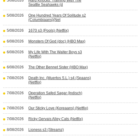
5/08/2026
Hard Knocks: Training With The
Seattle Seahawks (d
5/08/2026
One Hundred Years Of Solitude s2
(Columbiaans)(Net
5/08/2026
1670 s3 (Pools) (Netflix)
6/08/2026
Monsters Of God (doc) (HBO Max)
6/08/2026
My Life With The Walter Boys s3
(Netflix)
6/08/2026
The Other Bennet Sister (HBO Max)
7/08/2026
Death Inc. (Muertos S.L.) s4 (Spaans)
(Netflix)
7/08/2026
Operation Safed Sagar (Indisch)
(Netflix)
7/08/2026
Our Sticky Love (Koreaans) (Netflix)
7/08/2026
Ricky Gervais Alley Cats (Netflix)
8/08/2026
Lioness s3 (Streamz)