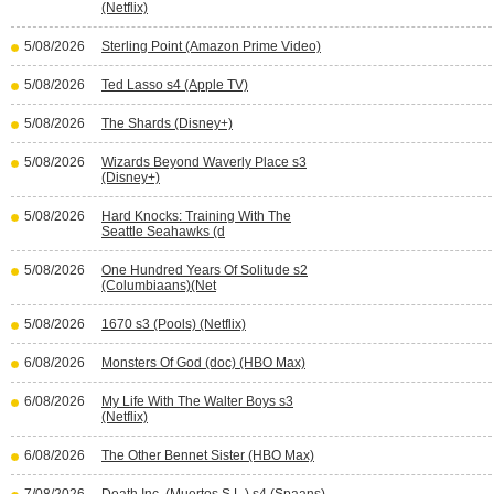
(Netflix)
5/08/2026
Sterling Point (Amazon Prime Video)
5/08/2026
Ted Lasso s4 (Apple TV)
5/08/2026
The Shards (Disney+)
5/08/2026
Wizards Beyond Waverly Place s3
(Disney+)
5/08/2026
Hard Knocks: Training With The
Seattle Seahawks (d
5/08/2026
One Hundred Years Of Solitude s2
(Columbiaans)(Net
5/08/2026
1670 s3 (Pools) (Netflix)
6/08/2026
Monsters Of God (doc) (HBO Max)
6/08/2026
My Life With The Walter Boys s3
(Netflix)
6/08/2026
The Other Bennet Sister (HBO Max)