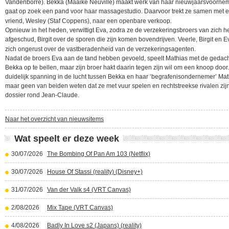
Vandenborre). Bekka (Maaike Neuville) maakt werk van haar nieuwjaarsvoorne
gaat op zoek een pand voor haar massagestudio. Daarvoor trekt ze samen met 
vriend, Wesley (Staf Coppens), naar een openbare verkoop.
Opnieuw in het heden, verwittigt Eva, zodra ze de verzekeringsbroers van zich he
afgeschud, Birgit over de sporen die zijn komen bovendrijven. Veerle, Birgit en
zich ongerust over de vastberadenheid van de verzekeringsagenten.
Nadat de broers Eva aan de tand hebben gevoeld, speelt Mathias met de gedac
Bekka op te bellen, maar zijn broer hakt daarin tegen zijn wil om een knoop door
duidelijk spanning in de lucht tussen Bekka en haar ‘begrafenisondernemer’ Mat
maar geen van beiden weten dat ze met vuur spelen en rechtstreekse rivalen zijn
dossier rond Jean-Claude.
Naar het overzicht van nieuwsitems
Wat speelt er deze week
30/07/2026
The Bombing Of Pan Am 103 (Netflix)
30/07/2026
House Of Stassi (reality) (Disney+)
31/07/2026
Van der Valk s4 (VRT Canvas)
2/08/2026
Mix Tape (VRT Canvas)
4/08/2026
Badly In Love s2 (Japans) (reality)