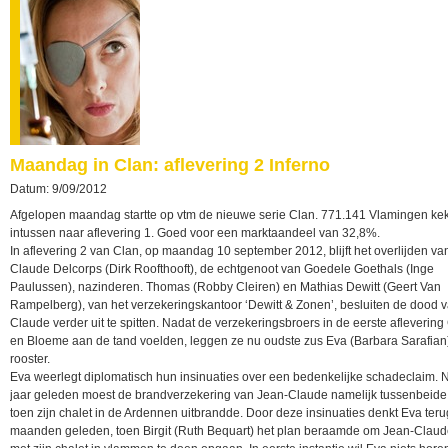
Maandag in Clan: aflevering 2 Inferno
Datum: 9/09/2012
Afgelopen maandag startte op vtm de nieuwe serie Clan. 771.141 Vlamingen ke
intussen naar aflevering 1. Goed voor een marktaandeel van 32,8%.
In aflevering 2 van Clan, op maandag 10 september 2012, blijft het overlijden va
Claude Delcorps (Dirk Roofthooft), de echtgenoot van Goedele Goethals (Inge
Paulussen), nazinderen. Thomas (Robby Cleiren) en Mathias Dewitt (Geert Van
Rampelberg), van het verzekeringskantoor ‘Dewitt & Zonen’, besluiten de dood 
Claude verder uit te spitten. Nadat de verzekeringsbroers in de eerste afleverin
en Bloeme aan de tand voelden, leggen ze nu oudste zus Eva (Barbara Sarafian
rooster.
Eva weerlegt diplomatisch hun insinuaties over een bedenkelijke schadeclaim.
jaar geleden moest de brandverzekering van Jean-Claude namelijk tussenbeid
toen zijn chalet in de Ardennen uitbrandde. Door deze insinuaties denkt Eva ter
maanden geleden, toen Birgit (Ruth Bequart) het plan beraamde om Jean-Clau