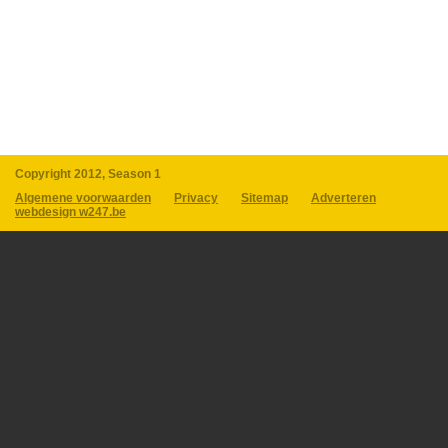
Copyright 2012, Season 1
Algemene voorwaarden
Privacy
Sitemap
Adverteren
webdesign w247.be