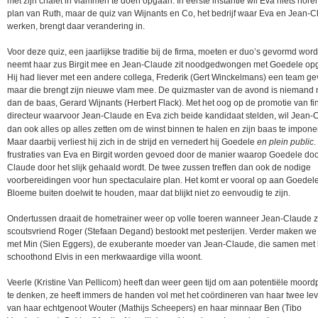
met zijn chalet in vlammen te doen opgaan. In eerste instantie wil Eva niets hore
plan van Ruth, maar de quiz van Wijnants en Co, het bedrijf waar Eva en Jean-
werken, brengt daar verandering in.
Voor deze quiz, een jaarlijkse traditie bij de firma, moeten er duo’s gevormd wor
neemt haar zus Birgit mee en Jean-Claude zit noodgedwongen met Goedele op
Hij had liever met een andere collega, Frederik (Gert Winckelmans) een team g
maar die brengt zijn nieuwe vlam mee. De quizmaster van de avond is niemand
dan de baas, Gerard Wijnants (Herbert Flack). Met het oog op de promotie van fi
directeur waarvoor Jean-Claude en Eva zich beide kandidaat stelden, wil Jean-
dan ook alles op alles zetten om de winst binnen te halen en zijn baas te impone
Maar daarbij verliest hij zich in de strijd en vernedert hij Goedele
en plein public
.
frustraties van Eva en Birgit worden gevoed door de manier waarop Goedele do
Claude door het slijk gehaald wordt. De twee zussen treffen dan ook de nodige
voorbereidingen voor hun spectaculaire plan. Het komt er vooral op aan Goedel
Bloeme buiten doelwit te houden, maar dat blijkt niet zo eenvoudig te zijn.
Ondertussen draait de hometrainer weer op volle toeren wanneer Jean-Claude z
scoutsvriend Roger (Stefaan Degand) bestookt met pesterijen. Verder maken we
met Min (Sien Eggers), de exuberante moeder van Jean-Claude, die samen met
schoothond Elvis in een merkwaardige villa woont.
Veerle (Kristine Van Pellicom) heeft dan weer geen tijd om aan potentiële moor
te denken, ze heeft immers de handen vol met het coördineren van haar twee lev
van haar echtgenoot Wouter (Mathijs Scheepers) en haar minnaar Ben (Tibo